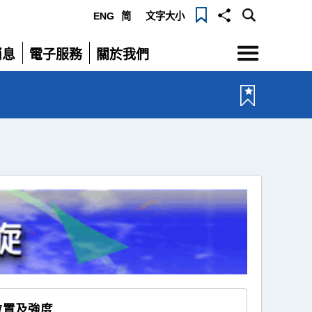
ENG
简
文字大小
選
消息
電子服務
關於我們
單
展
展
開
開
位置及強度