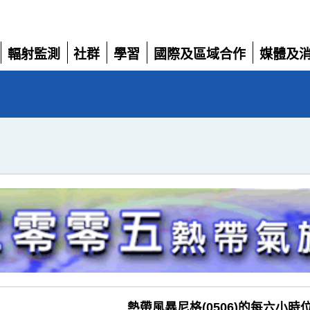
輻射監測
社群
學習
國際及區域合作
媒體及
展
展
展
展
展
開
開
開
開
開
熱帶風暴尼格(0506)的每六小時