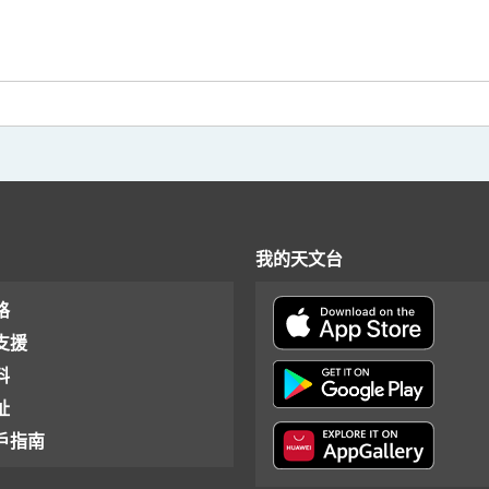
我的天文台
格
支援
料
址
戶指南