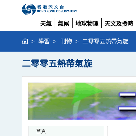
天氣
氣候
地球物理
天文及授時
展
展
展
展
開
開
開
開
>
學習
>
刊物
>
二零零五熱帶氣旋
二零零五熱帶氣旋
首頁