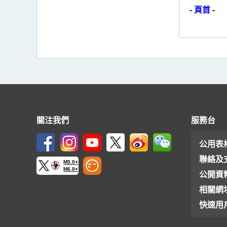
-
頁首
-
關注我們
服務台
公用表
聯絡及
M5.0+
M6.0+
公開資
相關網
快速用