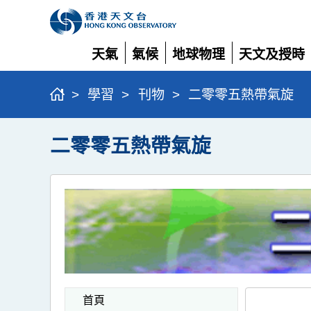
天氣
氣候
地球物理
天文及授時
展
展
展
展
開
開
開
開
>
學習
>
刊物
>
二零零五熱帶氣旋
二零零五熱帶氣旋
首頁