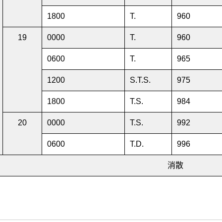
1800
T.
960
19
0000
T.
960
0600
T.
965
1200
S.T.S.
975
1800
T.S.
984
20
0000
T.S.
992
0600
T.D.
996
消散