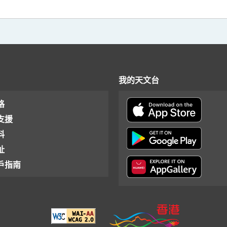
我的天文台
格
支援
料
址
戶指南