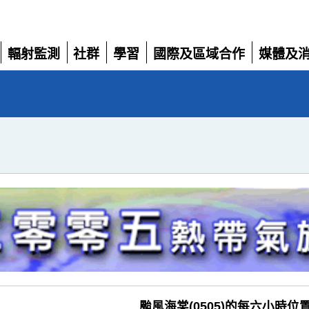
輻射監測
社群
學習
國際及區域合作
媒體及
展
展
展
展
展
開
開
開
開
開
颱風海棠(0505)的每六小時位