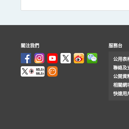
關注我們
服務台
公用表
聯絡及
M5.0+
M6.0+
公開資
相關網
快速用