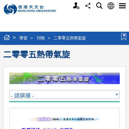
個
語
搜
分
選
人
言
尋
享
單
版
網
站
>
學習
>
刊物
>
二零零五熱帶氣旋
二零零五熱帶氣旋