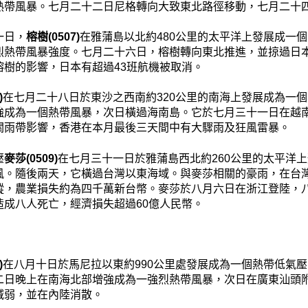
熱帶風暴。七月二十二日尼格轉向大致東北路徑移動，七月二十
一日，
榕樹(0507)
在雅蒲島以北約480公里的太平洋上發展成一
烈熱帶風暴強度。七月二十六日，榕樹轉向東北推進，並掠過日
榕樹的影響，日本有超過43班航機被取消。
)
在七月二十八日於東沙之西南約320公里的南海上發展成為一
強成為一個熱帶風暴，次日橫過海南島。它於七月三十一日在越
關雨帶影響，香港在本月最後三天間中有大驟雨及狂風雷暴。
壓
麥莎(0509)
在七月三十一日於雅蒲島西北約260公里的太平洋
風。隨後兩天，它橫過台灣以東海域。與麥莎相關的豪雨，在台
蹤，農業損失約為四千萬新台幣。麥莎於八月六日在浙江登陸，
造成八人死亡，經濟損失超過60億人民幣。
)
在八月十日於馬尼拉以東約990公里處發展成為一個熱帶低氣
二日晚上在南海北部增強成為一強烈熱帶風暴，次日在廣東汕頭
減弱，並在內陸消散。