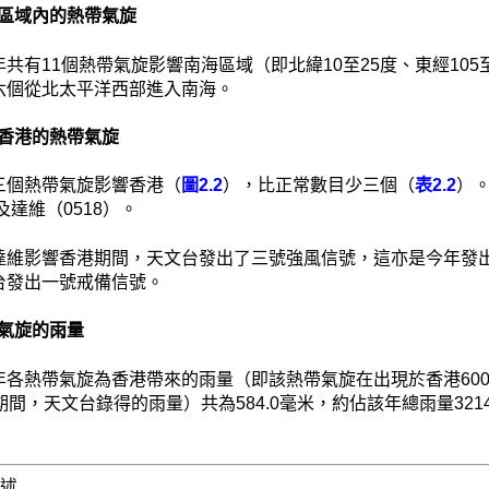
 南海區域內的熱帶氣旋
共有11個熱帶氣旋影響南海區域（即北緯10至25度、東經10
六個從北太平洋西部進入南海。
影響香港的熱帶氣旋
三個熱帶氣旋影響香港（
圖2.2
），比正常數目少三個（
表2.2
）。
）及達維（0518）。
達維影響香港期間，天文台發出了三號強風信號，這亦是今年發
台發出一號戒備信號。
熱帶氣旋的雨量
年各熱帶氣旋為香港帶來的雨量（即該熱帶氣旋在出現於香港600
期間，天文台錄得的雨量）共為584.0毫米，約佔該年總雨量3214
概述