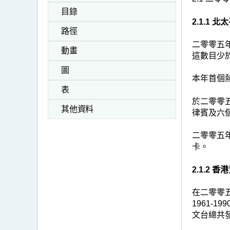
目錄
2.1.1
路徑
二零零五年
動畫
這數目少於
圖
本年首個
表
於二零零
其他資料
律賓及六
二零零五年
卡。
2.1.2
在二零零五
1961-1
文台總共