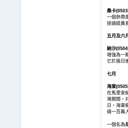
桑卡(0503
一個熱帶
掠過硫黃
五月及六
納沙(0504
增強為一
它於兩日
七月
海棠(0505
在馬里安
灣期間，
日，海棠
過一百萬
一個名為
尼