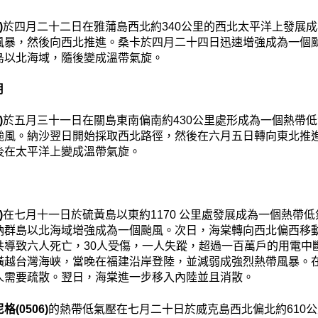
)
於四月二十二日在雅蒲島西北約340公里的西北太平洋上發展
風暴，然後向西北推進。桑卡於四月二十四日迅速增強成為一個
島以北海域，隨後變成溫帶氣旋。
月
)
於五月三十一日在關島東南偏南約430公里處形成為一個熱帶
颱風。納沙翌日開始採取西北路徑，然後在六月五日轉向東北推
後在太平洋上變成溫帶氣旋。
)
在七月十一日於硫黃島以東約1170 公里處發展成為一個熱帶
納群島以北海域增強成為一個颱風。次日，海棠轉向西北偏西移
共導致六人死亡，30人受傷，一人失蹤，超過一百萬戶的用電中
橫越台灣海峽，當晚在福建沿岸登陸，並減弱成強烈熱帶風暴。
人需要疏散。翌日，海棠進一步移入內陸並且消散。
格(0506)
的熱帶低氣壓在七月二十日於威克島西北偏北約610