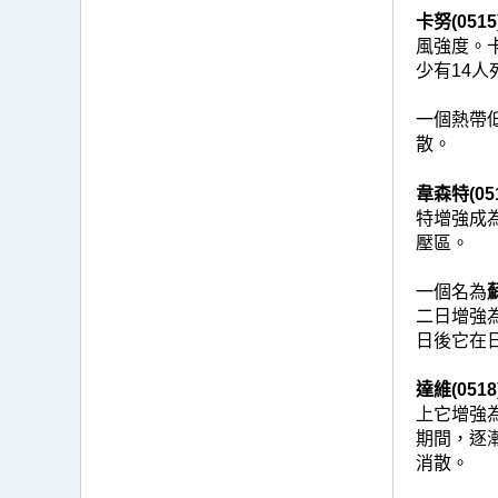
卡努(0515
風強度。
少有14
一個熱帶
散。
韋森特(051
特增強成
壓區。
一個名為
蘇
二日增強
日後它在
達維(0518
上它增強
期間，逐
消散。