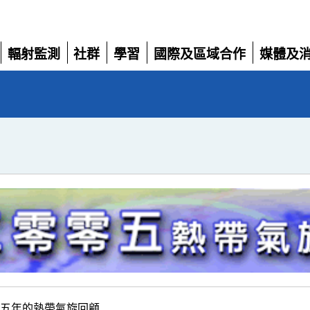
輻射監測
社群
學習
國際及區域合作
媒體及
展
展
展
展
展
開
開
開
開
開
零零五年的熱帶氣旋回顧