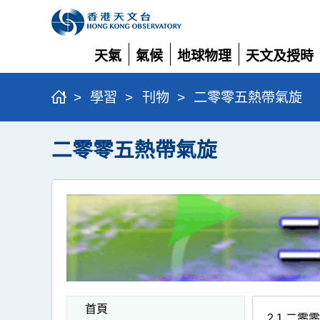
天氣
氣候
地球物理
天文及授時
展
展
展
展
開
開
開
開
>
學習
>
刊物
>
二零零五熱帶氣旋
二零零五熱帶氣旋
首頁
2.1 二