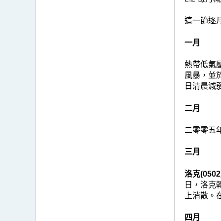
這一節逐
一月
熱帶低氣
風暴，並
日清晨減
二月
二零零五
三月
洛克(0502
日，洛克
上消散。
四月