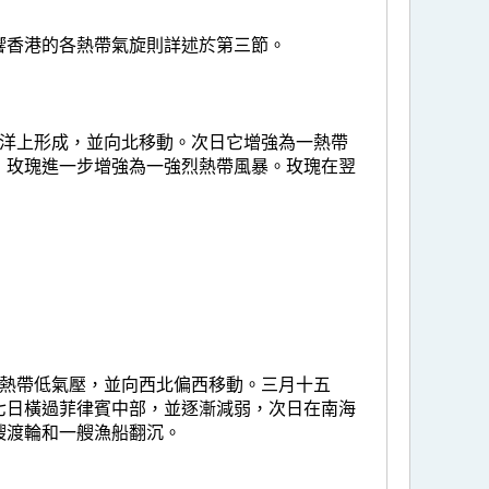
響香港的各熱帶氣旋則詳述於第三節。
平洋上形成，並向北移動。次日它增強為一熱帶
，玫瑰進一步增強為一強烈熱帶風暴。玫瑰在翌
一熱帶低氣壓，並向西北偏西移動。三月十五
七日橫過菲律賓中部，並逐漸減弱，次日在南海
艘渡輪和一艘漁船翻沉。