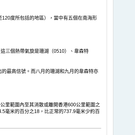
5至120度所包括的地區），當中有五個在南海形
這三個熱帶氣旋是珊湖（0510）、韋森特
出的最高信號。而八月的珊湖和九月的韋森特亦
公里範圍內至其消散或離開香港600公里範圍之
.5毫米的百分之18，比正常的737.9毫米少約百