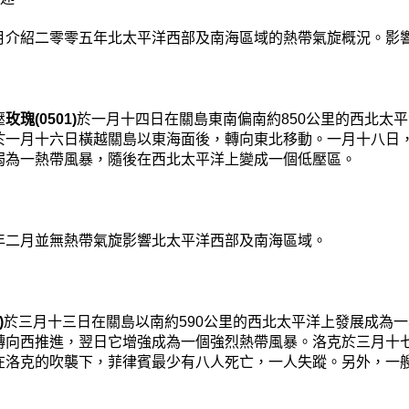
月介紹二零零五年北太平洋西部及南海區域的熱帶氣旋概況。影
壓
玫瑰(0501)
於一月十四日在關島東南偏南約850公里的西北太
於一月十六日橫越關島以東海面後，轉向東北移動。一月十八日
弱為一熱帶風暴，隨後在西北太平洋上變成一個低壓區。
年二月並無熱帶氣旋影響北太平洋西部及南海區域。
)
於三月十三日在關島以南約590公里的西北太平洋上發展成為
轉向西推進，翌日它增強成為一個強烈熱帶風暴。洛克於三月十
在洛克的吹襲下，菲律賓最少有八人死亡，一人失蹤。另外，一