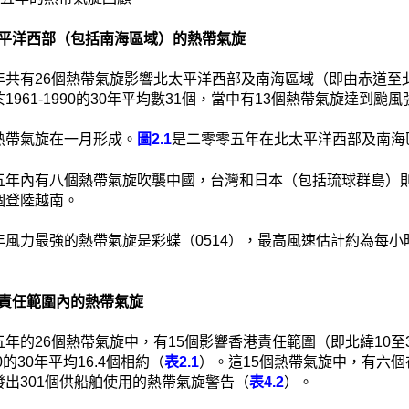
 北太平洋西部（包括南海區域）的熱帶氣旋
共有26個熱帶氣旋影響北太平洋西部及南海區域（即由赤道至北緯
1961-1990的30年平均數31個，當中有13個熱帶氣旋達到
熱帶氣旋在一月形成。
圖2.1
是二零零五年在北太平洋西部及南海
五年內有八個熱帶氣旋吹襲中國，台灣和日本（包括琉球群島）
個登陸越南。
風力最強的熱帶氣旋是彩蝶（0514），最高風速估計約為每小時
 香港責任範圍內的熱帶氣旋
年的26個熱帶氣旋中，有15個影響香港責任範圍（即北緯10至3
990的30年平均16.4個相約（
表2.1
）。這15個熱帶氣旋中，有六
發出301個供船舶使用的熱帶氣旋警告（
表4.2
）。