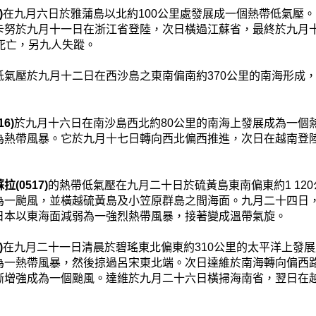
)
在九月六日於雅蒲島以北約100公里處發展成一個熱帶低氣壓
卡努於九月十一日在浙江省登陸，次日橫過江蘇省，最終於九月
人死亡，另九人失蹤。
低氣壓於九月十二日在西沙島之東南偏南約370公里的南海形成
6)
於九月十六日在南沙島西北約80公里的南海上發展成為一個
為熱帶風暴。它於九月十七日轉向西北偏西推進，次日在越南登
拉(0517)
的熱帶低氣壓在九月二十日於硫黃島東南偏東約1 12
為一颱風，並橫越硫黃島及小笠原群島之間海面。九月二十四日
日本以東海面減弱為一強烈熱帶風暴，接著變成溫帶氣旋。
)
在九月二十一日清晨於碧瑤東北偏東約310公里的太平洋上發
為一熱帶風暴，然後掠過呂宋東北端。次日達維於南海轉向偏西
漸增強成為一個颱風。達維於九月二十六日橫掃海南省，翌日在