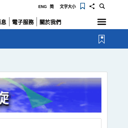
ENG
简
文字大小
選
消息
電子服務
關於我們
單
展
展
開
開