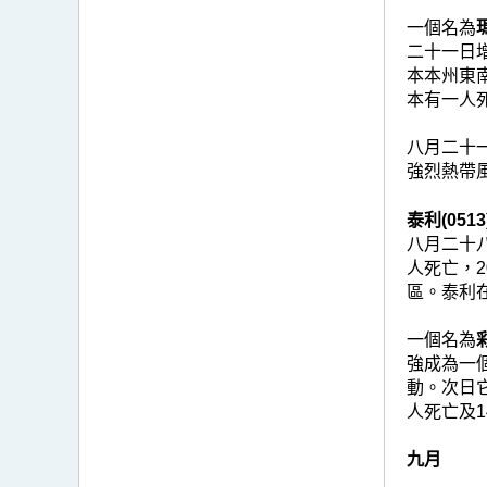
一個名為
瑪
二十一日
本本州東
本有一人
八月二十
強烈熱帶
泰利(0513
八月二十
人死亡，
區。泰利
一個名為
彩
強成為一
動。次日
人死亡及1
九月