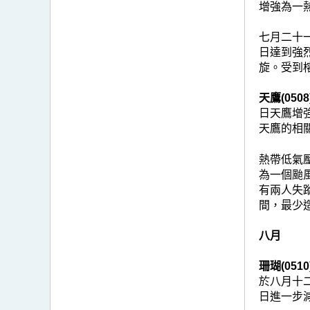
增強為一
七月二十
日達到強
旋。受到
天鷹(0508
日天鷹增
天鷹的相
熱帶低氣
為一個颱
有兩人失
間，最少
八月
珊瑚(0510
於八月十
日進一步