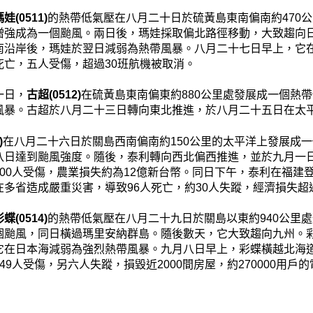
娃(0511)
的熱帶低氣壓在八月二十日於硫黃島東南偏南約470
增強成為一個颱風。兩日後，瑪娃採取偏北路徑移動，大致趨向
南沿岸後，瑪娃於翌日減弱為熱帶風暴。八月二十七日早上，它
死亡，五人受傷，超過30班航機被取消。
一日，
古超(0512)
在硫黃島東南偏東約880公里處發展成一個熱
風暴。古超於八月二十三日轉向東北推進，於八月二十五日在太
)
在八月二十六日於關島西南偏南約150公里的太平洋上發展成
八日達到颱風強度。隨後，泰利轉向西北偏西推進，並於九月一
200人受傷，農業損失約為12億新台幣。同日下午，泰利在福建
在多省造成嚴重災害，導致96人死亡，約30人失蹤，經濟損失超過
蝶(0514)
的熱帶低氣壓在八月二十九日於關島以東約940公里
個颱風，同日橫過瑪里安納群島。隨後數天，它大致趨向九州。
它在日本海減弱為強烈熱帶風暴。九月八日早上，彩蝶橫越北海道
49人受傷，另六人失蹤，損毀近2000間房屋，約270000用戶