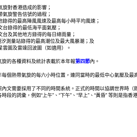
帶氣旋對香港造成的影響；
熱帶氣旋警告信號的過程；
港各地錄得的最高陣風風速及最高每小時平均風速；
天文台錄得的最低海平面氣壓；
天文台及其他地方錄得的每日總雨量；
各潮汐測量站錄得的最高潮位及最大風暴潮；及
衛星雲圖及雷達回波圖（如適用）。
氣旋的各種資料及統計表載於本年報
第四節
內。
年每個熱帶氣旋的每六小時位置，連同當時的最低中心氣壓及最
照內文需要採用了不同的時間系統。正式的時間以協調世界時（即
時段的詞彙，例如“上午”、“下午”、“早上”、“黃昏” 等則是