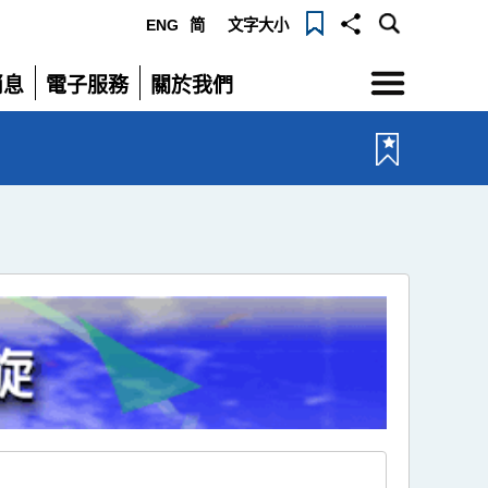
ENG
简
文字大小
選
消息
電子服務
關於我們
單
展
展
開
開