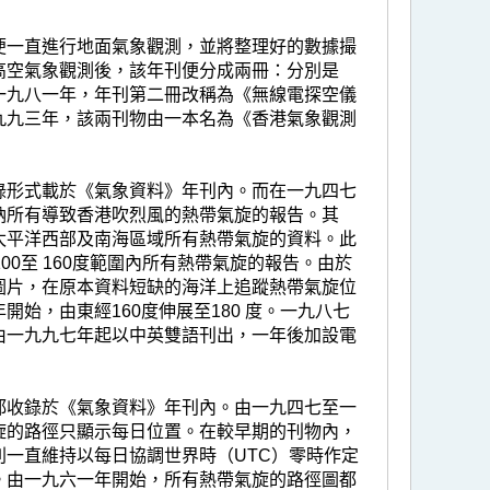
便一直進行地面氣象觀測，並將整理好的數據撮
高空氣象觀測後，該年刊便分成兩冊：分別是
一九八一年，年刊第二冊改稱為《無線電探空儀
九九三年，該兩刊物由一本名為《香港氣象觀測
錄形式載於《氣象資料》年刊內。而在一九四七
納所有導致香港吹烈風的熱帶氣旋的報告。其
太平洋西部及南海區域所有熱帶氣旋的資料。此
0至 160度範圍內所有熱帶氣旋的報告。由於
圖片，在原本資料短缺的海洋上追蹤熱帶氣旋位
始，由東經160度伸展至180 度。一九八七
由一九九七年起以中英雙語刊出，一年後加設電
都收錄於《氣象資料》年刊內。由一九四七至一
旋的路徑只顯示每日位置。在較早期的刊物內，
一直維持以每日協調世界時（UTC）零時作定
。由一九六一年開始，所有熱帶氣旋的路徑圖都