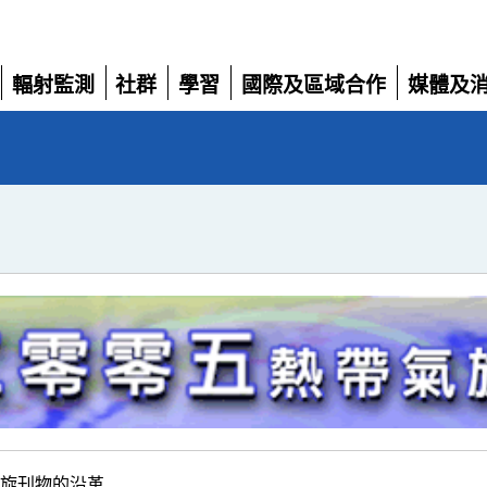
輻射監測
社群
學習
國際及區域合作
媒體及
展
展
展
展
展
開
開
開
開
開
帶氣旋刊物的沿革