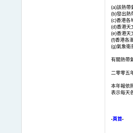
(a)該熱
(b)發出
(c)香
(d)香港
(e)香港
(f)香港
(g)氣象
有關熱帶
二零零五
本年報依
表示每天各
-
頁首
-