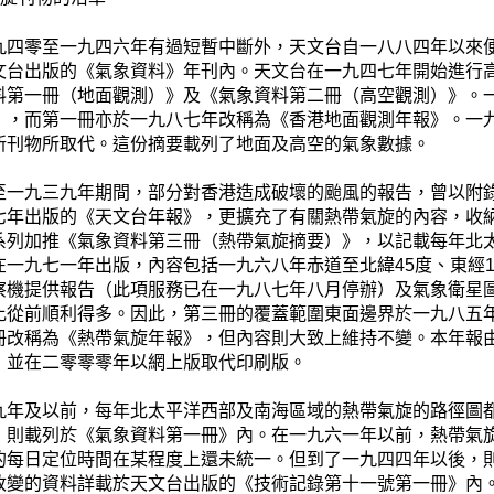
九四零至一九四六年有過短暫中斷外，天文台自一八八四年以來
文台出版的《氣象資料》年刊內。天文台在一九四七年開始進行
料第一冊（地面觀測）》及《氣象資料第二冊（高空觀測）》。
》，而第一冊亦於一九八七年改稱為《香港地面觀測年報》。一
新刊物所取代。這份摘要載列了地面及高空的氣象數據。
至一九三九年期間，部分對香港造成破壞的颱風的報告，曾以附
七年出版的《天文台年報》，更擴充了有關熱帶氣旋的內容，收
系列加推《氣象資料第三冊（熱帶氣旋摘要）》，以記載每年北
在一九七一年出版，內容包括一九六八年赤道至北緯45度、東經10
察機提供報告（此項服務已在一九八七年八月停辦）及氣象衛星
比從前順利得多。因此，第三冊的覆蓋範圍東面邊界於一九八五年開
冊改稱為《熱帶氣旋年報》，但內容則大致上維持不變。本年報
，並在二零零零年以網上版取代印刷版。
九年及以前，每年北太平洋西部及南海區域的熱帶氣旋的路徑圖
，則載列於《氣象資料第一冊》內。在一九六一年以前，熱帶氣
的每日定位時間在某程度上還未統一。但到了一九四四年以後，則
改變的資料詳載於天文台出版的《技術記錄第十一號第一冊》內