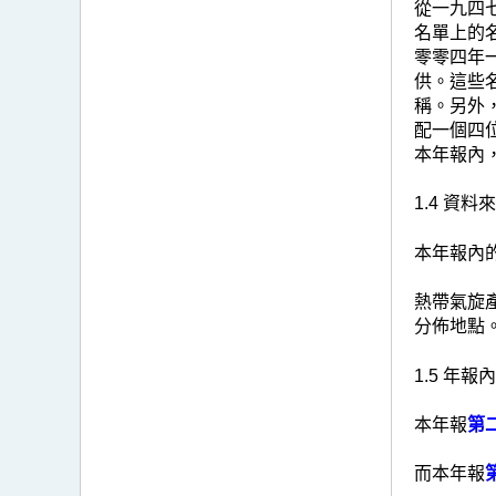
從一九四
名單上的
零零四年
供。這些
稱。另外
配一個四
本年報內
1.4 資料
本年報內
熱帶氣旋
分佈地點
1.5 年報
本年報
第
而本年報