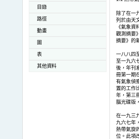
目錄
除了在一
路徑
列於由天
《氣象資
動畫
觀測摘要
摘要》的
圖
一八八四
表
至一九六
其他資料
後，年刊
冊第一期
有氣象偵
置的工作
年，第三
腦光碟版
在一九三
九六七年
熱帶氣旋
位。此項