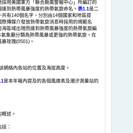
地採用美國軍方「聯合颱風警報中心」所編訂的
個達到熱帶風暴強度的熱帶氣旋命名。
表1.1
是二
有140個名字，分別由14個國家和地區提
國際傳媒介發放熱帶氣旋消息時採用的規範名
南海區域出現而達到熱帶風暴強度的熱帶氣旋編
日本氣象廳分類為熱帶風暴或更強的熱帶氣旋。在
瑰(0501)。
該網絡內各站的位置及海拔高度。
.1
是本年報內提及的各個風速表及潮汐測量站的
的概述。
包括：