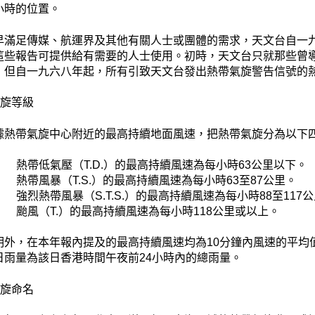
小時的位置。
早滿足傳媒、航運界及其他有關人士或團體的需求，天文台自一
這些報告可提供給有需要的人士使用。初時，天文台只就那些曾
，但自一九六八年起，所有引致天文台發出熱帶氣旋警告信號的
氣旋等級
據熱帶氣旋中心附近的最高持續地面風速，把熱帶氣旋分為以下
熱帶低氣壓（T.D.）的最高持續風速為每小時63公里以下。
熱帶風暴（T.S.）的最高持續風速為每小時63至87公里。
強烈熱帶風暴（S.T.S.）的最高持續風速為每小時88至117
颱風（T.）的最高持續風速為每小時118公里或以上。
明外，在本年報內提及的最高持續風速均為10分鐘內風速的平均
日雨量為該日香港時間午夜前24小時內的總雨量。
氣旋命名