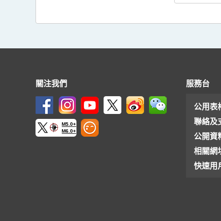
關注我們
服務台
公用表
聯絡及
M5.0+
M6.0+
公開資
相關網
快速用