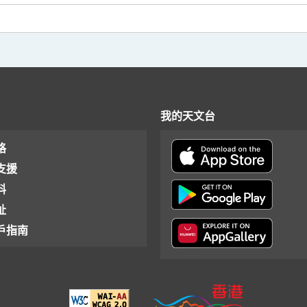
我的天文台
格
支援
料
址
戶指南