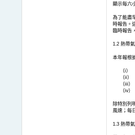
顯示每六
為了能盡
時報告。
臨時報告
1.2 熱帶
本年報根
（i）
（ii）
（iii）
（iv）
除特別列
風速；每
1.3 熱帶