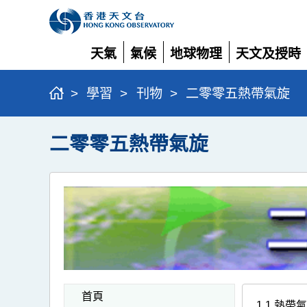
天氣
氣候
地球物理
天文及授時
展
展
展
展
開
開
開
開
>
學習
>
刊物
>
二零零五熱帶氣旋
二零零五熱帶氣旋
首頁
1.1 熱