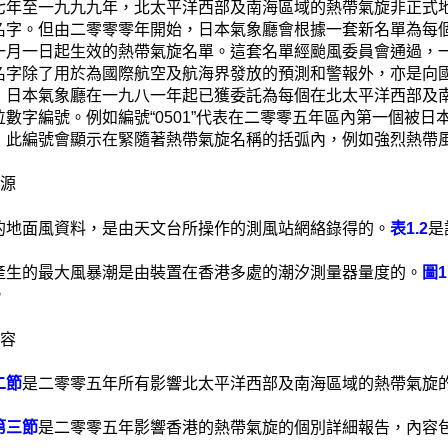
七年至一九九九年，北太平洋西部及南海區域的熱帶氣旋非正式
名字。但由二零零零年開始，日本氣象廳會根據一套新名單為每
一月一日起生效的熱帶氣旋名單。這套名單經颱風委員會通過，一共
名字除了用於為國際航空及航海界發放的預測和警報外，亦是向
，日本氣象廳在一九八一年起已獲委託為每個在北太平洋西部及
位數字編號。例如編號“0501”代表在二零零五年區內第一個被
，此編號會顯示在緊隨著熱帶氣旋名稱的括弧內，例如強烈熱帶風暴玫
來源
的地面風資料，是由天文台所操作的測風站網絡錄得的。
表1.2
是
產生的最大風暴潮是由裝置在香港多處的潮汐測量器量度的。
圖1
。
內容
二節
是二零零五年所有影響北太平洋西部及南海區域的熱帶氣旋
第三節
是二零零五年影響香港的熱帶氣旋的個別詳細報告，內容