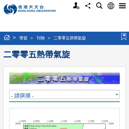
個
語
搜
分
選
人
言
尋
享
單
版
網
站
>
學習
>
刊物
>
二零零五熱帶氣旋
二零零五熱帶氣旋