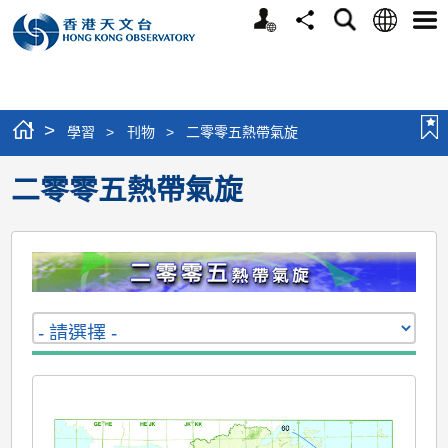
個
語
搜
分
選
人
言
尋
享
單
版
網
站
>
學習
>
刊物
>
二零零五熱帶氣旋
二零零五熱帶氣旋