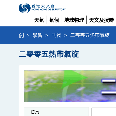
天氣
氣候
地球物理
天文及授時
展
展
展
展
開
開
開
開
>
學習
>
刊物
>
二零零五熱帶氣旋
二零零五熱帶氣旋
首頁