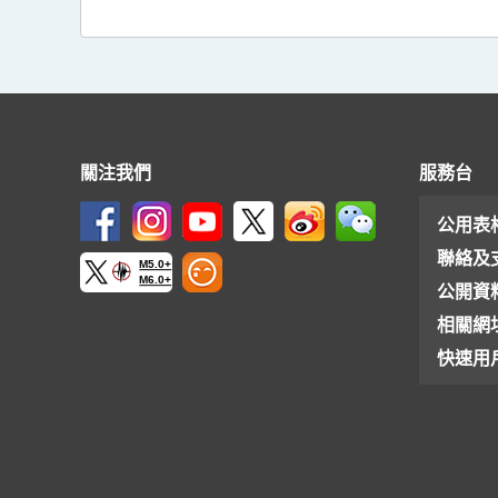
關注我們
服務台
公用表
聯絡及
M5.0+
M6.0+
公開資
相關網
快速用