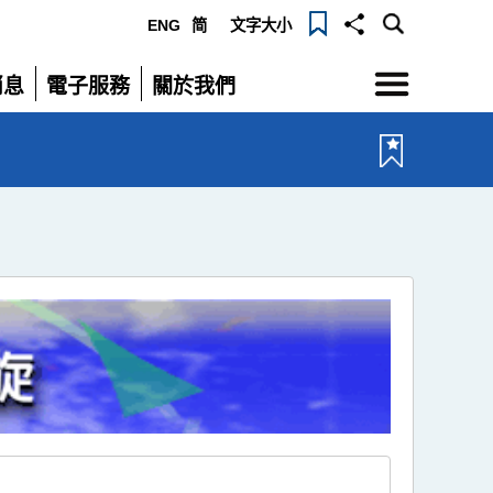
ENG
简
文字大小
選
消息
電子服務
關於我們
單
展
展
開
開