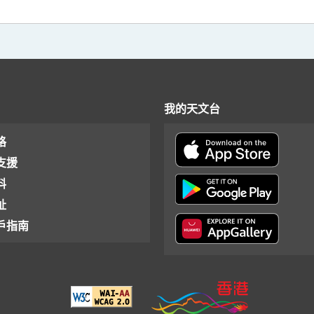
我的天文台
格
支援
料
址
戶指南