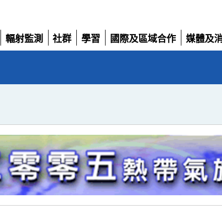
輻射監測
社群
學習
國際及區域合作
媒體及
展
展
展
展
展
開
開
開
開
開