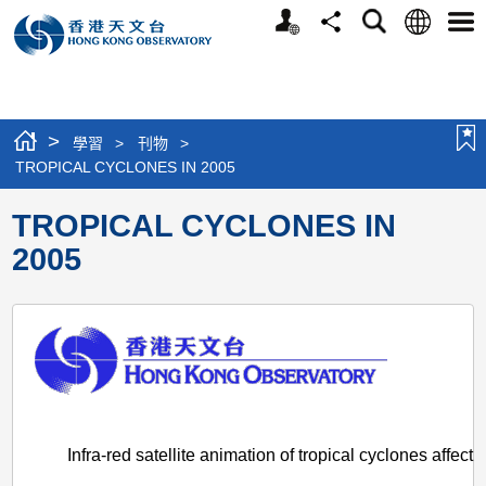
個
語
搜
分
選
人
言
尋
享
單
版
網
站
>
學習
>
刊物
>
TROPICAL CYCLONES IN 2005
TROPICAL CYCLONES IN
2005
Infra-red satellite animation of tropical cyclones affec