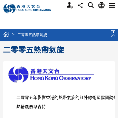
個
語
搜
分
選
人
言
尋
享
單
版
網
站
>
二零零五熱帶氣旋
二零零五熱帶氣旋
二零零五年影響香港的熱帶氣旋的紅外線衛星雲圖動畫
熱帶風暴韋森特