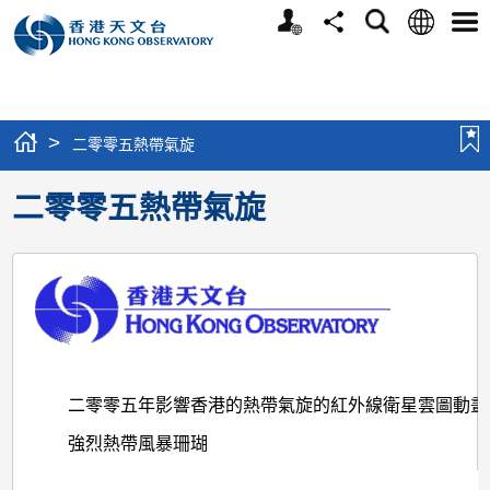
個
語
搜
分
選
人
言
尋
享
單
版
網
站
>
二零零五熱帶氣旋
二零零五熱帶氣旋
二零零五年影響香港的熱帶氣旋的紅外線衛星雲圖動畫
強烈熱帶風暴珊瑚