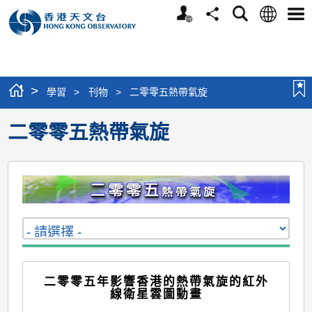
個
語
搜
分
選
人
言
尋
享
單
版
網
站
>
學習
>
刊物
>
二零零五熱帶氣旋
二零零五熱帶氣旋
二零零五年影響香港的熱帶氣旋的紅外
線衛星雲圖動畫