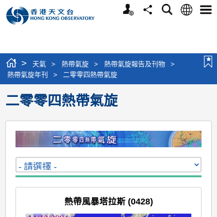
個
語
搜
分
選
人
言
尋
享
單
版
網
站
>
天氣
>
熱帶氣旋
>
熱帶氣旋報告及刊物
>
熱帶氣旋年刊
>
二零零四熱帶氣旋
二零零四熱帶氣旋
熱帶風暴塔拉斯 (0428)