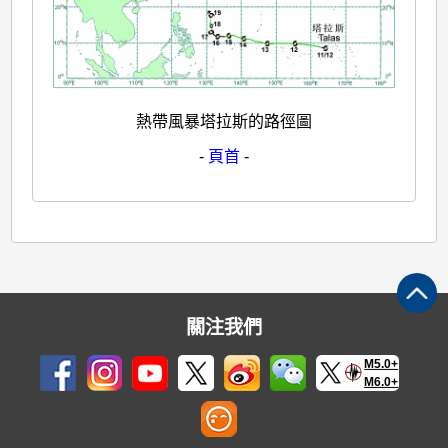
熱帶風暴塔拉斯的路徑圖
-
頁首
-
關注我們
M5.0+
M6.0+