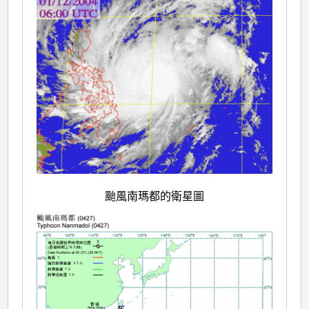
颱風南瑪都的衛星圖