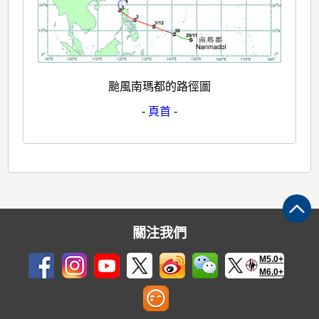
颱風南瑪都的路徑圖
-
頁首
-
關注我們
M5.0+
M6.0+