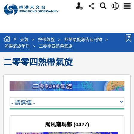
個
語
搜
分
選
人
言
尋
享
單
版
網
站
>
天氣
>
熱帶氣旋
>
熱帶氣旋報告及刊物
>
熱帶氣旋年刊
>
二零零四熱帶氣旋
二零零四熱帶氣旋
颱風南瑪都 (0427)