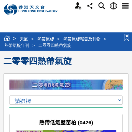
個
語
搜
分
選
人
言
尋
享
單
版
網
站
>
天氣
>
熱帶氣旋
>
熱帶氣旋報告及刊物
>
熱帶氣旋年刊
>
二零零四熱帶氣旋
二零零四熱帶氣旋
熱帶低氣壓苗柏 (0426)