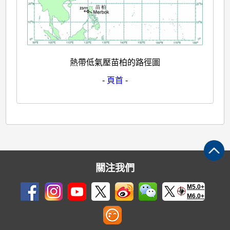
熱帶低氣壓苗柏的路徑圖
-
頁首
-
關注我們
M5.0+
M6.0+