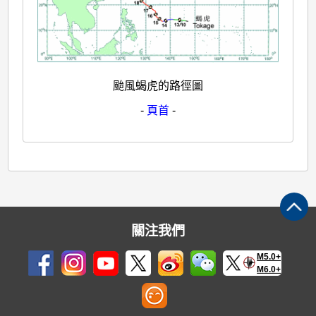
颱風蝎虎的路徑圖
-
頁首
-
關注我們
M5.0+
M6.0+