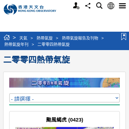
個
語
搜
分
選
人
言
尋
享
單
版
網
站
>
天氣
>
熱帶氣旋
>
熱帶氣旋報告及刊物
>
熱帶氣旋年刊
>
二零零四熱帶氣旋
二零零四熱帶氣旋
颱風蝎虎 (0423)