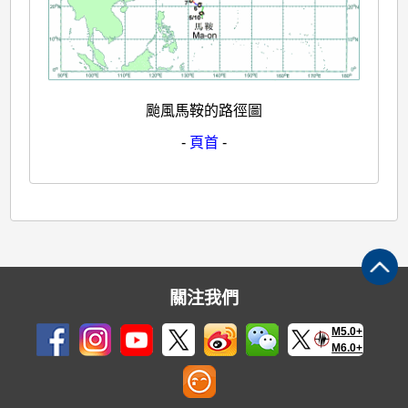
颱風馬鞍的路徑圖
-
頁首
-
關注我們
M5.0+
M6.0+