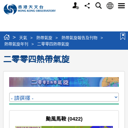
個
語
搜
分
選
人
言
尋
享
單
版
網
站
>
天氣
>
熱帶氣旋
>
熱帶氣旋報告及刊物
>
熱帶氣旋年刊
>
二零零四熱帶氣旋
二零零四熱帶氣旋
颱風馬鞍 (0422)