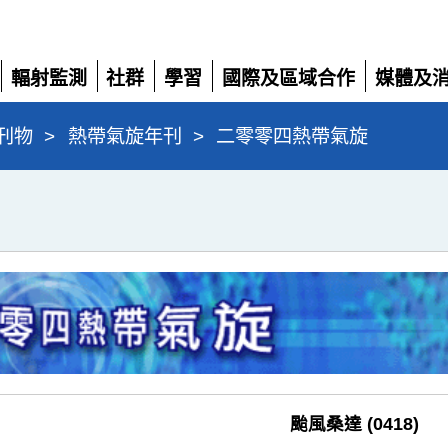
輻射監測
社群
學習
國際及區域合作
媒體及
展
展
展
展
展
開
開
開
開
開
刊物
>
熱帶氣旋年刊
>
二零零四熱帶氣旋
颱風桑達 (0418)