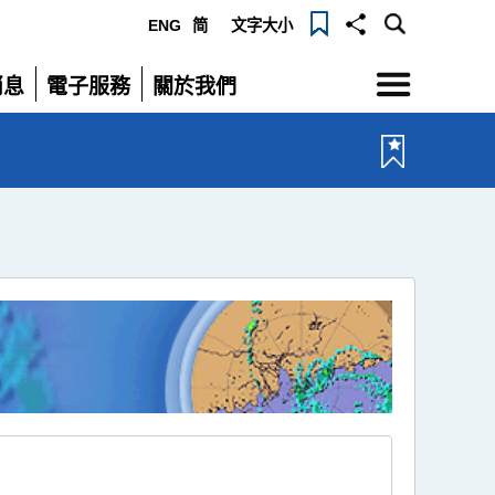
ENG
简
文字大小
選
消息
電子服務
關於我們
單
展
展
開
開