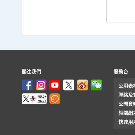
關注我們
服務台
公用表
聯絡及
M5.0+
M6.0+
公開資
相關網
快速用