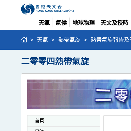
天氣
氣候
地球物理
天文及授時
展
展
展
展
開
開
開
開
>
天氣
>
熱帶氣旋
>
熱帶氣旋報告及
二零零四熱帶氣旋
首頁