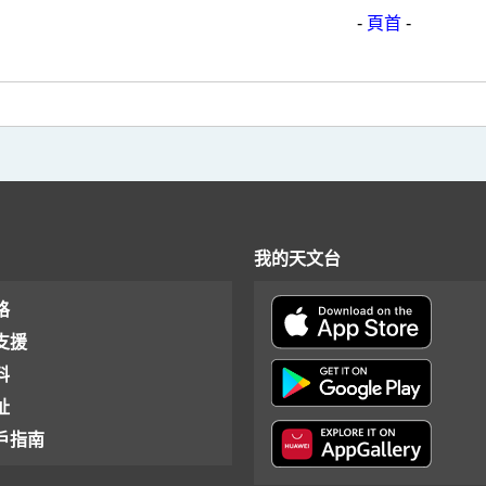
-
頁首
-
我的天文台
格
支援
料
址
戶指南