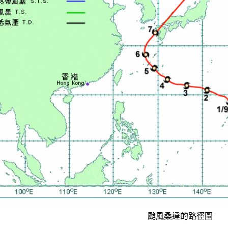
颱風桑達的路徑圖