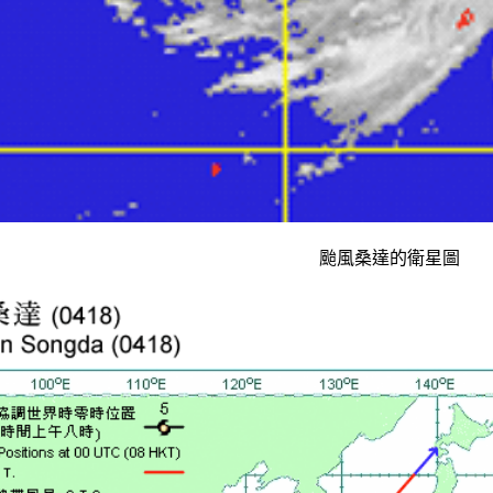
颱風桑達的衛星圖