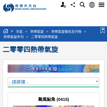
個
語
搜
分
選
人
言
尋
享
單
版
網
站
>
天氣
>
熱帶氣旋
>
熱帶氣旋報告及刊物
>
熱帶氣旋年刊
>
二零零四熱帶氣旋
二零零四熱帶氣旋
颱風鮎魚 (0415)