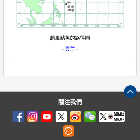
颱風鮎魚的路徑圖
-
頁首
-
關注我們
M5.0+
M6.0+