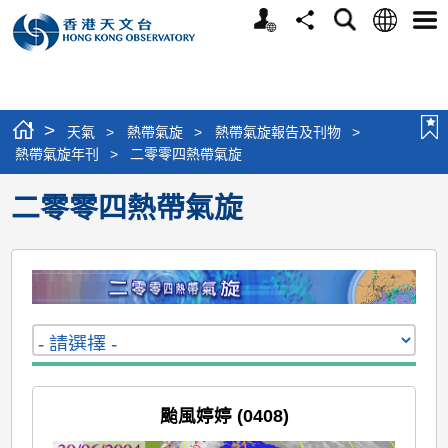
個
語
搜
分
選
人
言
尋
享
單
版
網
站
>
天氣
>
熱帶氣旋
>
熱帶氣旋報告及刊物
>
熱帶氣旋年刊
>
二零零四熱帶氣旋
二零零四熱帶氣旋
颱風婷婷 (0408)