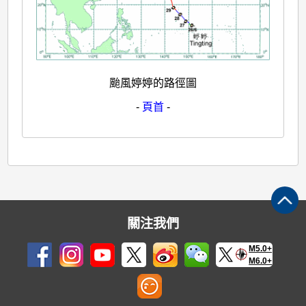
颱風婷婷的路徑圖
-
頁首
-
關注我們
M5.0+
M6.0+