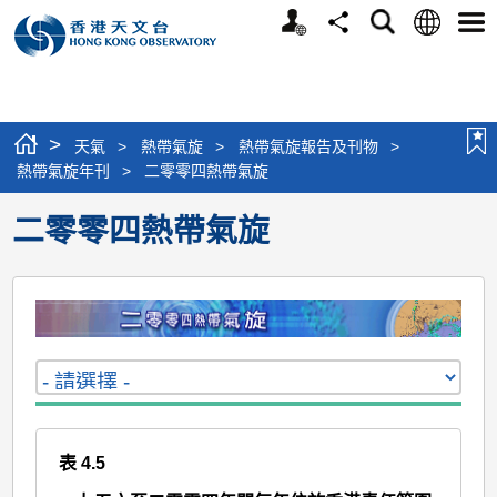
個
語
搜
分
選
人
言
尋
享
單
版
網
站
>
天氣
>
熱帶氣旋
>
熱帶氣旋報告及刊物
>
熱帶氣旋年刊
>
二零零四熱帶氣旋
二零零四熱帶氣旋
表 4.5