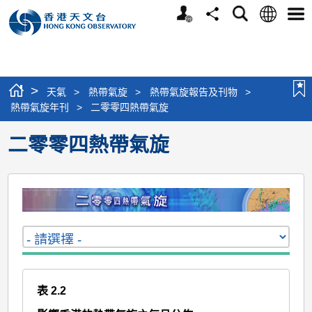
個
語
搜
分
選
人
言
尋
享
單
版
網
站
>
天氣
>
熱帶氣旋
>
熱帶氣旋報告及刊物
>
熱帶氣旋年刊
>
二零零四熱帶氣旋
二零零四熱帶氣旋
表 2.2