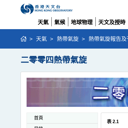
天氣
氣候
地球物理
天文及授時
展
展
展
展
開
開
開
開
>
天氣
>
熱帶氣旋
>
熱帶氣旋報告及
二零零四熱帶氣旋
首頁
表 2.1