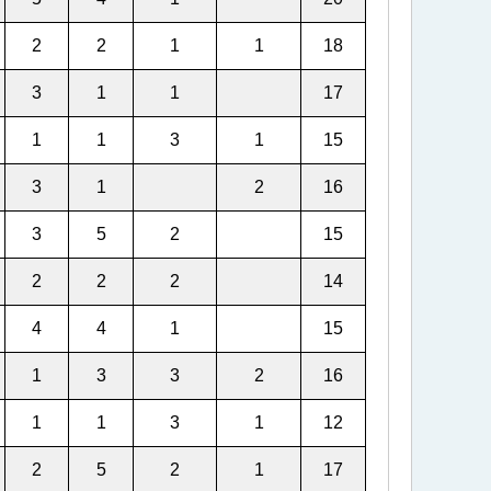
2
2
1
1
18
3
1
1
17
1
1
3
1
15
3
1
2
16
3
5
2
15
2
2
2
14
4
4
1
15
1
3
3
2
16
1
1
3
1
12
2
5
2
1
17