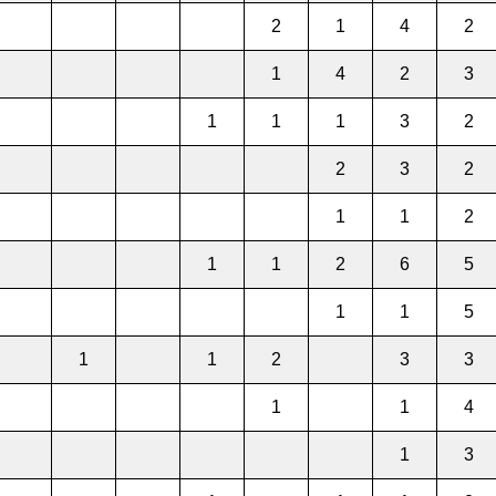
2
1
4
2
1
4
2
3
1
1
1
3
2
2
3
2
1
1
2
1
1
2
6
5
1
1
5
1
1
2
3
3
1
1
4
1
3