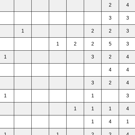
2
4
3
3
1
2
2
3
1
2
2
5
3
1
3
2
4
4
4
3
2
4
1
1
3
1
1
1
4
1
4
1
1
1
2
2
4