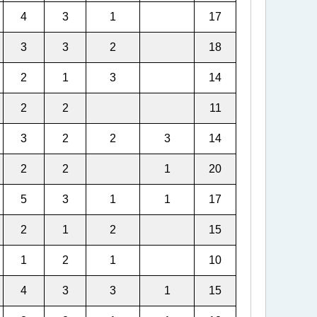
4
3
1
17
3
3
2
18
2
1
3
14
2
2
11
3
2
2
3
14
2
2
1
20
5
3
1
1
17
2
1
2
15
1
2
1
10
4
3
3
1
15