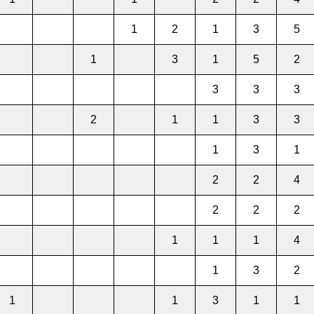
1
2
1
3
5
1
3
1
5
2
3
3
3
2
1
1
3
3
1
3
1
2
2
4
2
2
2
1
1
1
4
1
3
2
1
1
3
1
1