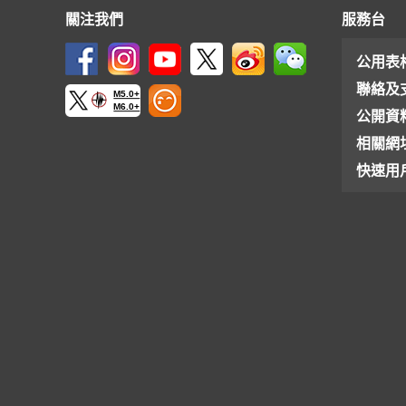
關注我們
服務台
公用表
聯絡及
M5.0+
M6.0+
公開資
相關網
快速用