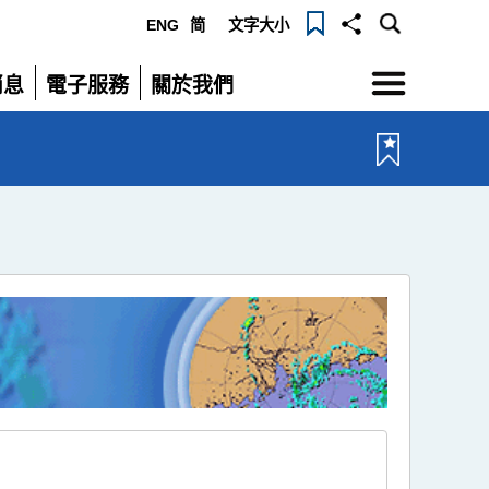
ENG
简
文字大小
選
消息
電子服務
關於我們
單
展
展
開
開