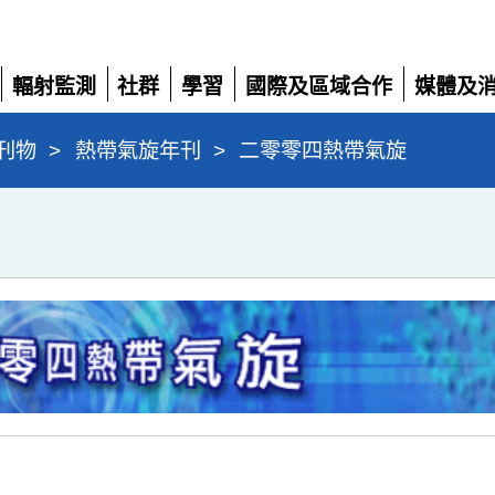
輻射監測
社群
學習
國際及區域合作
媒體及
展
展
展
展
展
開
開
開
開
開
刊物
>
熱帶氣旋年刊
>
二零零四熱帶氣旋