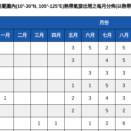
圍內(10°-30°N, 105°-125°E)熱帶氣旋出現之每月分佈(
月份
一月
二月
三月
四月
五月
六月
七月
八月
3
5
2
5
3
4
5
3
3
3
1
1
5
3
1
2
3
4
3
2
5
2
1
1
1
2
6