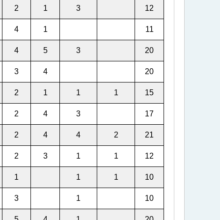
2
1
3
12
4
1
11
4
5
3
20
3
4
20
2
1
1
1
15
2
4
3
17
2
4
4
2
21
2
3
1
1
12
1
1
1
10
3
1
10
5
4
1
20