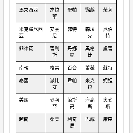
馬來西亞
杰拉
聖帕
鸚鵡
茉莉
苗柏
華
米克羅尼西
艾雲
菲特
森垃
尼伯
南瑪
亞
尼
克
特
都
菲律賓
碧利
丹娜
黑格
盧碧
塔拉
斯
絲
比
斯
南韓
格美
百合
薔薇
蘇特
奧鹿
泰國
派比
韋帕
米克
妮妲
玫瑰
安
拉
美國
瑪莉
范斯
海高
奧麥
洛克
亞
高
斯
斯
越南
桑美
利奇
巴威
康森
桑卡
馬