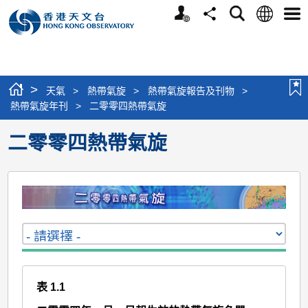
個
語
搜
分
選
人
言
尋
享
單
版
網
站
>
天氣
>
熱帶氣旋
>
熱帶氣旋報告及刊物
>
熱帶氣旋年刊
>
二零零四熱帶氣旋
二零零四熱帶氣旋
表 1.1