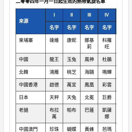
二零零四年一月一日起生效的熱帶氣旋名單
I
II
III
IV
V
來源
名字
名字
名字
名字
名字
柬埔寨
達維
康妮
娜基
科羅
莎莉
莉
旺
嘉
中國
龍王
玉兔
風神
杜鵑
海馬
北韓
鴻雁
桃芝
海鷗
鳴蟬
米雷
中國香港
啟德
萬宜
鳳凰
彩雲
馬鞍
日本
天秤
天兔
北冕
巨爵
蝎虎
老撾
布拉
帕布
巴蓬
凱薩
洛坦
萬
娜
中國澳門
珍珠
蝴蝶
黃蜂
芭瑪
梅花