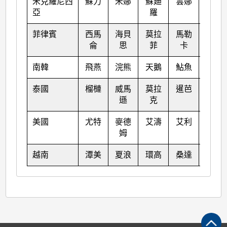
米克羅尼西
蘇力
米娜
蘇廸
雲娜
古超
亞
羅
菲律賓
西馬
海貝
莫拉
馬勒
泰利
侖
思
菲
卡
南韓
飛燕
浣熊
天鵝
鮎魚
彩蝶
泰國
榴槤
威馬
莫拉
暹芭
卡努
遜
克
美國
尤特
麥德
艾濤
艾利
韋森
姆
特
越南
潭美
夏浪
環高
桑達
蘇拉