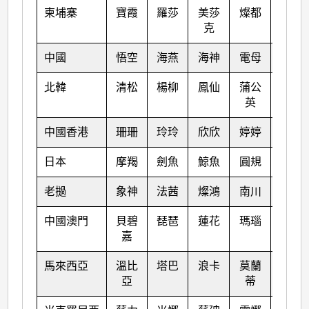
柬埔寨
寶霞
羅莎
美莎
燦都
納沙
克
中國
悟空
海燕
海神
電母
海棠
北韓
清松
楊柳
鳳仙
蒲公
尼格
英
中國香港
珊珊
玲玲
欣欣
婷婷
榕樹
日本
摩羯
劍魚
鯨魚
圓規
天鷹
老撾
象神
法茜
燦鴻
南川
麥莎
中國澳門
貝碧
琵琶
蓮花
瑪瑙
珊瑚
嘉
馬來西亞
溫比
塔巴
浪卡
莫蘭
瑪娃
亞
蒂