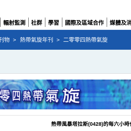
輻射監測
社群
學習
國際及區域合作
媒體及
展
展
展
展
展
開
開
開
開
開
刊物
>
熱帶氣旋年刊
>
二零零四熱帶氣旋
熱帶風暴塔拉斯(0428)的每六小