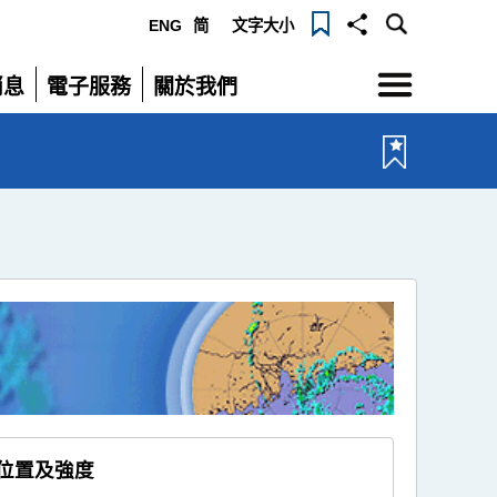
ENG
简
文字大小
選
消息
電子服務
關於我們
單
展
展
開
開
時位置及強度