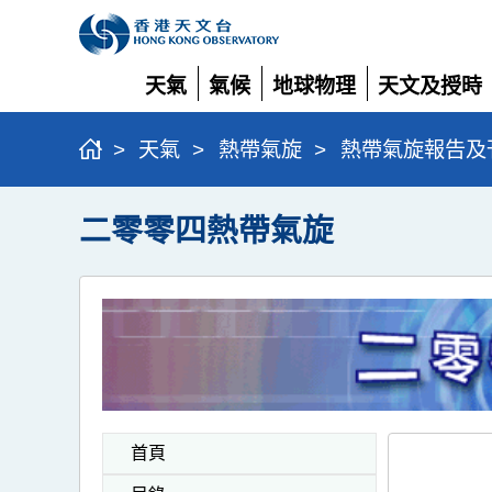
天氣
氣候
地球物理
天文及授時
展
展
展
展
開
開
開
開
>
天氣
>
熱帶氣旋
>
熱帶氣旋報告及
二零零四熱帶氣旋
首頁