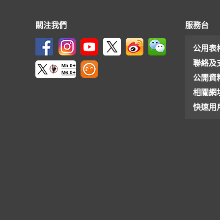
關注我們
服務台
公用表
聯絡及
M5.0+
M6.0+
公開資
相關網
快速用