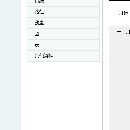
目錄
路徑
月份
動畫
十二
圖
表
其他資料