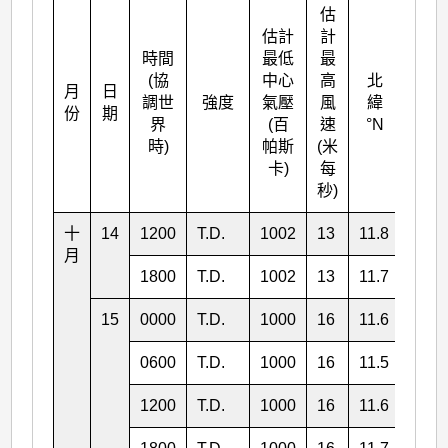
估
估計
計
時間
最低
最
(協
中心
高
北
月
日
東經
調世
強度
氣壓
風
緯
份
期
°E
界
(百
速
°N
時)
帕斯
(米
卡)
每
秒)
十
14
1200
T.D.
1002
13
11.8
161.
月
1800
T.D.
1002
13
11.7
161.
15
0000
T.D.
1000
16
11.6
160.
0600
T.D.
1000
16
11.5
159.
1200
T.D.
1000
16
11.6
159.