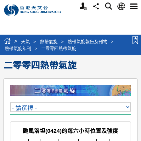
個
語
搜
分
選
人
言
尋
享
單
版
網
站
>
天氣
>
熱帶氣旋
>
熱帶氣旋報告及刊物
>
熱帶氣旋年刊
>
二零零四熱帶氣旋
二零零四熱帶氣旋
颱風洛坦(0424)的每六小時位置及強度