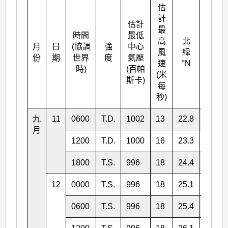
估
計
估計
最
時間
最低
高
北
月
日
(協調
強
中心
東經
風
緯
份
期
世界
度
氣壓
°E
速
°N
時)
(百帕
(米
斯卡)
每
秒)
九
11
0600
T.D.
1002
13
22.8
121.5
月
1200
T.D.
1000
16
23.3
121.8
1800
T.S.
996
18
24.4
122.1
12
0000
T.S.
996
18
25.1
122.1
0600
T.S.
996
18
25.4
122.1