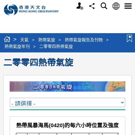
個
語
搜
分
選
人
言
尋
享
單
版
網
站
>
天氣
>
熱帶氣旋
>
熱帶氣旋報告及刊物
>
熱帶氣旋年刊
>
二零零四熱帶氣旋
二零零四熱帶氣旋
熱帶風暴海馬(0420)的每六小時位置及強度