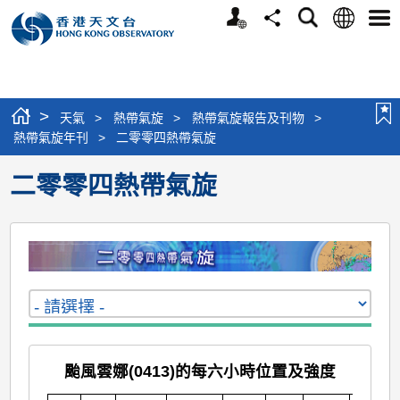
個
語
搜
分
選
人
言
尋
享
單
版
網
站
>
天氣
>
熱帶氣旋
>
熱帶氣旋報告及刊物
>
熱帶氣旋年刊
>
二零零四熱帶氣旋
二零零四熱帶氣旋
颱風雲娜(0413)的每六小時位置及強度