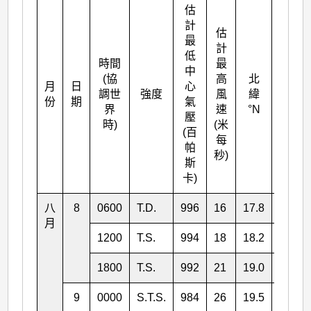
估
計
估
最
計
低
時間
最
中
(協
高
北
月
日
心
東經
調世
強度
風
緯
份
期
氣
°E
界
速
°N
壓
時)
(米
(百
每
帕
秒)
斯
卡)
八
8
0600
T.D.
996
16
17.8
130.5
月
1200
T.S.
994
18
18.2
130.3
1800
T.S.
992
21
19.0
130.5
9
0000
S.T.S.
984
26
19.5
130.3