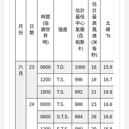
估
估計
計
時間
最低
最
(協
中心
高
北
月
日
東經
調世
強度
氣壓
風
緯
份
期
°E
界
(百
速
°N
時)
帕斯
(米
卡)
每
秒)
六
23
0600
T.D.
1000
16
15.9
144.
月
1200
T.S.
996
18
16.7
142.
1800
T.S.
992
21
16.9
141.
24
0000
T.S.
988
23
16.6
140.
0600
S.T.S.
984
26
16.6
139.