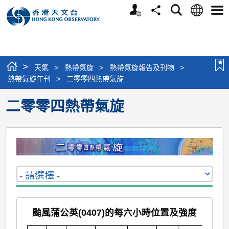
個
語
搜
分
選
人
言
尋
享
單
版
網
站
>
天氣
>
熱帶氣旋
>
熱帶氣旋報告及刊物
>
熱帶氣旋年刊
>
二零零四熱帶氣旋
二零零四熱帶氣旋
颱風蒲公英(0407)的每六小時位置及強度