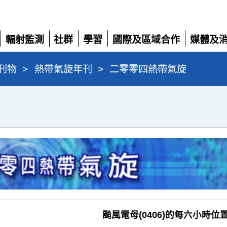
輻射監測
社群
學習
國際及區域合作
媒體及
展
展
展
展
展
開
開
開
開
開
刊物
>
熱帶氣旋年刊
>
二零零四熱帶氣旋
颱風電母(0406)的每六小時位