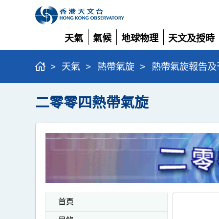
天氣
氣候
地球物理
天文及授時
展
展
展
展
開
開
開
開
>
天氣
>
熱帶氣旋
>
熱帶氣旋報告及
二零零四熱帶氣旋
首頁