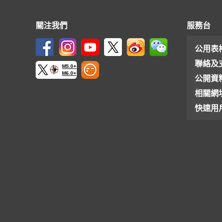
關注我們
服務台
公用表
聯絡及
M5.0+
M6.0+
公開資
相關網
快速用