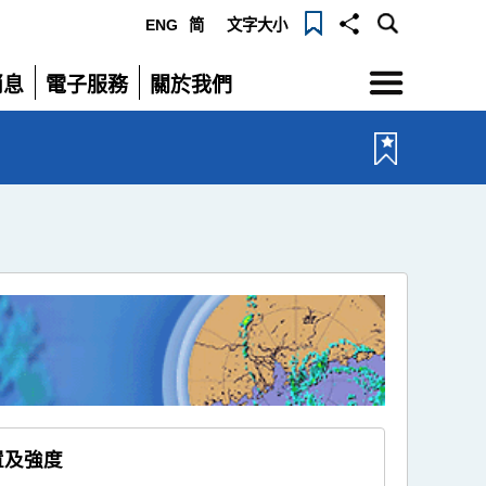
ENG
简
文字大小
選
消息
電子服務
關於我們
單
展
展
開
開
置及強度