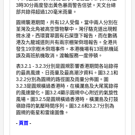
3時30分兩度發出黃色暴雨警告信號。天文台總
部共錄得超過120毫米雨量。
圓規襲港期間，共有12人受傷，當中兩人分別在
荃灣及北角被高空墮物擊中。灣仔駱克道出現輕
微水浸，西環寶翠園有石屎墮下報告，而在數碼
港及九龍城道則共有兩宗棚架倒塌報告。全港共
發生19宗樹木倒塌事件。本港機場有13班航機延
誤及兩班航機取消。渡輪服務一度停頓。
表3.2.1 - 3.2.3分別是圓規影響香港期間各站錄得
的最高風速、日雨量及最高潮汐資料。圖3.2.1和
3.2.2分別為圓規的路徑圖及雨量分佈圖。圖
3.2.3是圓規橫過香港時，在橫瀾島及大尾篤錄得
的風速變化。圖3.2.4顯示圓規中心附近的氣旋性
風場。圖3.2.5是圓規橫過香港時，橫瀾島及打鼓
嶺錄得的氣壓時間序列。圖3.2.6和3.2.7分別為
圓規的衛星和雷達圖像。
-
頁首
-