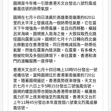
圓規是今年唯一引致香港天文台發出八號烈風或
暴風信號的熱帶氣旋。
圓規在七月十四日清晨於高雄東南偏東約620公
里的太平洋上發展成為一個熱帶低氣壓。它在當
天下午增強為一熱帶風暴，並且向西移動，橫越
呂宋海峽。圓規進入南海之後，大致採取西北路
徑趨向廣東沿岸。圓規於七月十六日轉向西北偏
北移動並在香港登陸，同日傍晚減弱為一熱帶低
氣壓，然後在廣東內陸消散。在廣東，有多棵大
樹被吹倒及多個招牌塌下。來往廣東、香港和澳
門的渡輪服務一度停頓。
香港天文台於七月十四日晚上10時55分發出一號
戒備信號，當時圓規位於香港東南偏東約720公
里。隨著圓規逼近，香港風勢逐漸增強，天文台
於七月十六日上午5時15分發出三號強風信號，
圓規的螺旋雨帶亦開始為香港帶來驟雨。橫瀾島
風力於早上逐漸增強至烈風程度，香港天文台於
上午11時45分發出本年度首個八號東北烈風或暴
風信號。