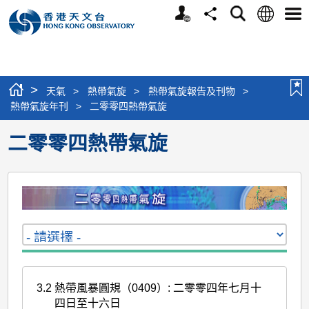
個
語
搜
分
選
人
言
尋
享
單
版
網
站
>
天氣
>
熱帶氣旋
>
熱帶氣旋報告及刊物
>
熱帶氣旋年刊
>
二零零四熱帶氣旋
二零零四熱帶氣旋
3.2
熱帶風暴圓規（0409）: 二零零四年七月十
四日至十六日