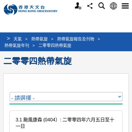
個
語
搜
分
選
人
言
尋
享
單
版
網
站
>
天氣
>
熱帶氣旋
>
熱帶氣旋報告及刊物
>
熱帶氣旋年刊
>
二零零四熱帶氣旋
二零零四熱帶氣旋
3.1 颱風康森 (0404）: 二零零四年六月五日至十
一日