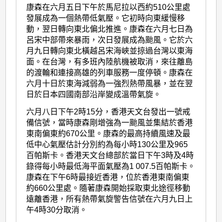
康森在六月五日下午於馬尼拉以西約510公里處
發展成為一個熱帶低氣壓。它初時向東緩慢移
動，翌日轉向東北偏北推進。康森在六月七日為
呂宋中部帶來暴雨，次日發展成為颱風。它於六
月九日轉向東北橫越呂宋海峽並掠過台灣以東海
面。在台灣，有多班內陸航機被取消，來往離島
的渡輪和連接高雄的列車服務一度停頓。康森在
六月十日於東海減弱為一強烈熱帶風暴，並在翌
日於日本四國南部沿岸變成溫帶氣旋。
六月八日下午2時15分，香港天文台發出一號戒
備信號，當時康森剛增強為一颱風並集結於香港
東南偏東約670公里。康森的最高持續風速及最
低中心氣壓估計分別約為每小時130公里及965
百帕斯卡。香港天文台總部於當日下午3時及4時
錄得每小時最低海平面氣壓為1 007.5百帕斯卡。
康森在下午6時最接近香港，位於香港東南偏東
約660公里處。隨著康森開始採取東北途徑移動
遠離香港，所有熱帶氣旋警告信號在六月九日上
午4時30分取消。