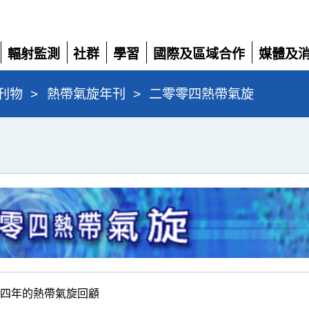
輻射監測
社群
學習
國際及區域合作
媒體及
展
展
展
展
展
開
開
開
開
開
刊物
>
熱帶氣旋年刊
>
二零零四熱帶氣旋
零零四年的熱帶氣旋回顧