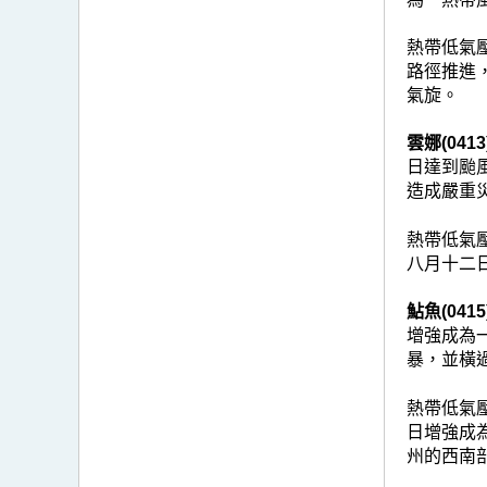
熱帶低氣
路徑推進
氣旋。
雲娜(0413
日達到颱
造成嚴重災
熱帶低氣
八月十二
鮎魚(0415
增強成為
暴，並橫
熱帶低氣
日增強成
州的西南