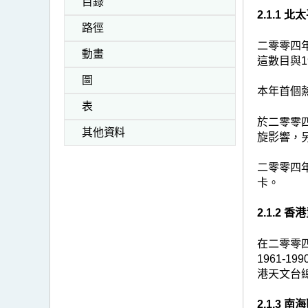
目錄
2.1.1
路徑
二零零四年
動畫
這數目與1
圖
本年首個
表
於二零零
其他資料
旋影響，
二零零四年
卡。
2.1.2
在二零零四
1961-1
港天文台
2.1.3