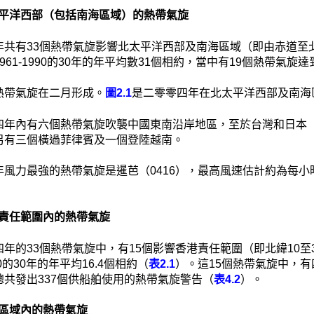
 北太平洋西部（包括南海區域）的熱帶氣旋
共有33個熱帶氣旋影響北太平洋西部及南海區域（即由赤道至北緯
961-1990的30年的年平均數31個相約，當中有19個熱帶氣
熱帶氣旋在二月形成。
圖2.1
是二零零四年在北太平洋西部及南海
四年內有六個熱帶氣旋吹襲中國東南沿岸地區，至於台灣和日本
另有三個橫過菲律賓及一個登陸越南。
風力最強的熱帶氣旋是暹芭（0416），最高風速估計約為每小時
 香港責任範圍內的熱帶氣旋
年的33個熱帶氣旋中，有15個影響香港責任範圍（即北緯10至3
990的30年的年平均16.4個相約（
表2.1
）。這15個熱帶氣旋中，
總共發出337個供船舶使用的熱帶氣旋警告（
表4.2
）。
 南海區域內的熱帶氣旋