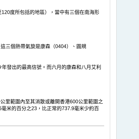
至120度所包括的地區），當中有三個在南海形
這三個熱帶氣旋是康森（0404）、圓規
今年發出的最高信號。而六月的康森和八月艾利
公里範圍內至其消散或離開香港600公里範圍之
6毫米的百分之23，比正常的737.9毫米少約百