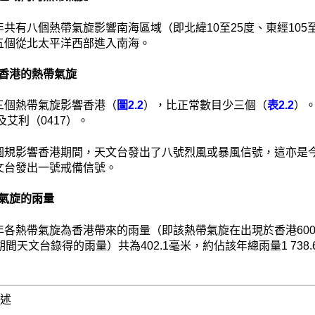
共有八個熱帶氣旋影響南海區域（即北緯10至25度、東經105
五個從北太平洋西部進入南海。
影響香港的熱帶氣旋
三個熱帶氣旋影響香港（
圖2.2
），比正常數目少三個（
表2.2
）。
）及艾利（0417）。
圓規影響香港期間，天文台發出了八號烈風或暴風信號，這亦是
文台發出一號戒備信號。
熱帶氣旋的雨量
年各熱帶氣旋為香港帶來的雨量（即該熱帶氣旋在出現於香港600
期間天文台錄得的雨量）共為402.1毫米，約佔該年總雨量1 738.
概述