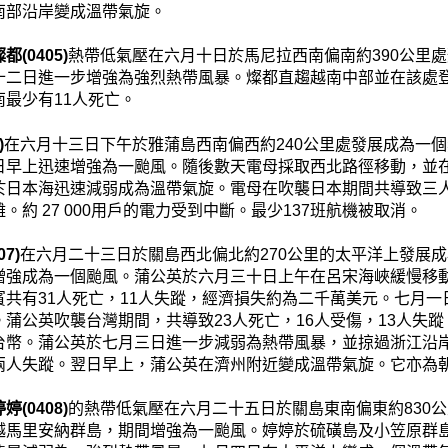
南部沿岸變成溫帶氣旋。
都(0405)
熱帶低氣壓在六月十日於馬尼拉西南偏南約390公里
十二日進一步增強為強烈熱帶風暴。燦都直趨越南中部並在該處
南最少有11人死亡。
)
在六月十三日下午於雅蒲島西南偏西約240公里處發展成為一
日早上迅速增強為一颱風。隨後數天電母採取西北路徑移動，並
於日本海迅速減弱成為溫帶氣旋。電母在吹襲日本期間共導致三人死
。約 27 000用戶的電力受到中斷。最少137班航機被取消。
7)
在六月二十三日於關島西北偏北約270公里的太平洋上發展
增強成為一個颱風。蒲公英於六月三十日上午在呂宋海峽緩慢移
賓共有31人死亡，11人失蹤，經濟損失約為二千萬美元。七月
。蒲公英吹襲台灣期間，共導致23人死亡，16人受傷，13人失
台幣。蒲公英於七月三日進一步減弱為熱帶風暴，並掠過浙江沿
兩人失蹤。翌日早上，蒲公英在濟州附近變成溫帶氣旋。它亦為
婷(0408)
的熱帶低氣壓在六月二十五日於關島東南偏東約830
越馬里安納群島，期間增強為一颱風。婷婷於硫磺島及小笠原群