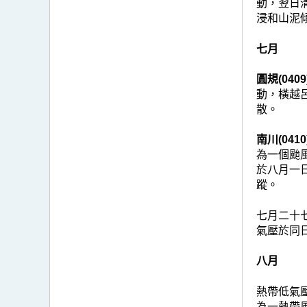
動，翌日
浸和山泥
七月
圓規(0409
動，橫越
散。
南川(0410
為一個颱
於八月一
蹤。
七月二十
氣壓於同
八月
熱帶低氣
為一熱帶