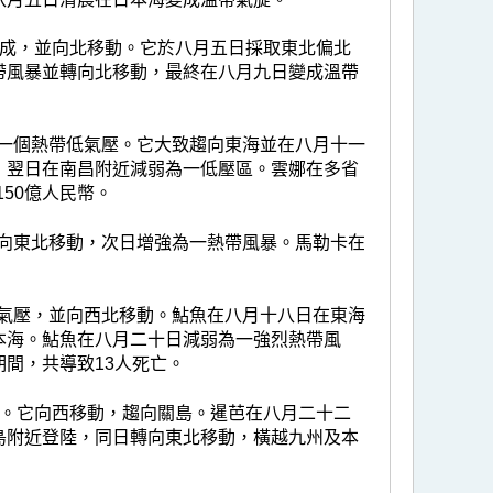
形成，並向北移動。它於八月五日採取東北偏北
帶風暴並轉向北移動，最終在八月九日變成溫帶
為一個熱帶低氣壓。它大致趨向東海並在八月十一
，翌日在南昌附近減弱為一低壓區。雲娜在多省
150億人民幣。
它向東北移動，次日增強為一熱帶風暴。馬勒卡在
低氣壓，並向西北移動。鮎魚在八月十八日在東海
本海。鮎魚在八月二十日減弱為一強烈熱帶風
間，共導致13人死亡。
成。它向西移動，趨向關島。暹芭在八月二十二
島附近登陸，同日轉向東北移動，橫越九州及本