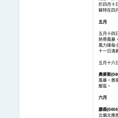
於四月十
蘇特在四
五月
五月十四
熱帶風暴
風力達每
十一日清
五月十六
奧麥斯(040
風暴。奧
壓區。
六月
康森(0404
北偏北推