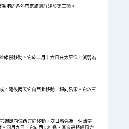
響香港的各熱帶氣旋則詳述於第三節。
成並緩慢移動。它於二月十六日在太平洋上減弱為
形成。隨後兩天它向西北移動，趨向呂宋。它於三
，它蜿蜒向偏西方向移動，次日增強為一個熱帶
度。四月九日，它向西北推進，其最高持續風力