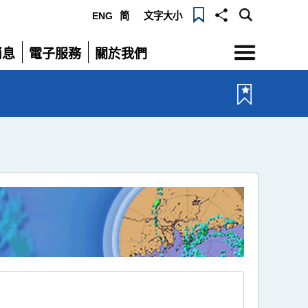
ENG
简
文字大小
選
消息
電子服務
關於我們
單
展
展
開
開