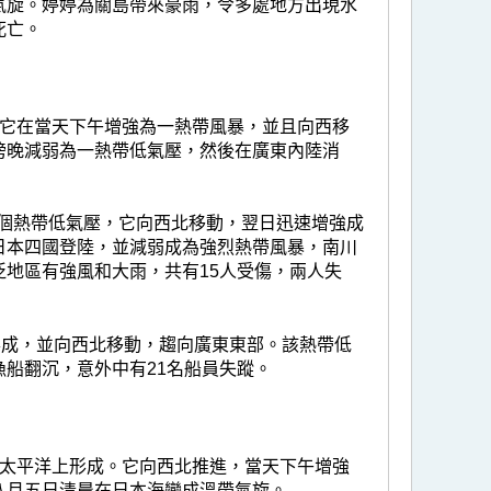
氣旋。婷婷為關島帶來豪雨，令多處地方出現水
死亡。
。它在當天下午增強為一熱帶風暴，並且向西移
傍晚減弱為一熱帶低氣壓，然後在廣東內陸消
一個熱帶低氣壓，它向西北移動，翌日迅速增強成
日本四國登陸，並減弱成為強烈熱帶風暴，南川
地區有強風和大雨，共有15人受傷，兩人失
形成，並向西北移動，趨向廣東東部。該熱帶低
船翻沉，意外中有21名船員失蹤。
的太平洋上形成。它向西北推進，當天下午增強
八月五日清晨在日本海變成溫帶氣旋。