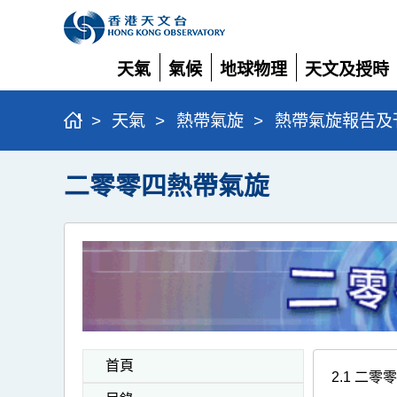
天氣
氣候
地球物理
天文及授時
展
展
展
展
開
開
開
開
>
天氣
>
熱帶氣旋
>
熱帶氣旋報告及
二零零四熱帶氣旋
首頁
2.1 二