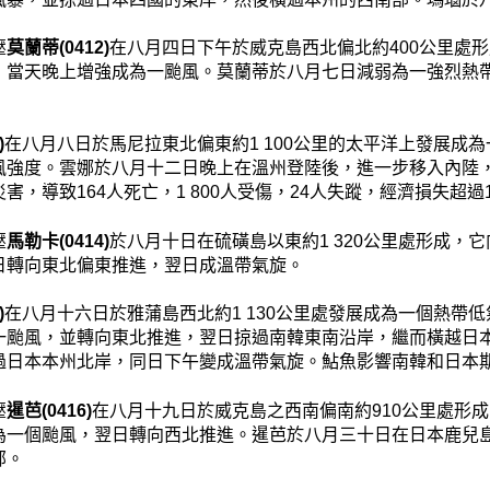
壓
莫蘭蒂(0412)
在八月四日下午於威克島西北偏北約400公里處
，當天晚上增強成為一颱風。莫蘭蒂於八月七日減弱為一強烈熱
)
在八月八日於馬尼拉東北偏東約1 100公里的太平洋上發展成
風強度。雲娜於八月十二日晚上在溫州登陸後，進一步移入內陸
害，導致164人死亡，1 800人受傷，24人失蹤，經濟損失超過
壓
馬勒卡(0414)
於八月十日在硫磺島以東約1 320公里處形成，
日轉向東北偏東推進，翌日成溫帶氣旋。
)
在八月十六日於雅蒲島西北約1 130公里處發展成為一個熱帶
一颱風，並轉向東北推進，翌日掠過南韓東南沿岸，繼而橫越日
過日本本州北岸，同日下午變成溫帶氣旋。鮎魚影響南韓和日本期
壓
暹芭(0416)
在八月十九日於威克島之西南偏南約910公里處形
為一個颱風，翌日轉向西北推進。暹芭於八月三十日在日本鹿兒
部。