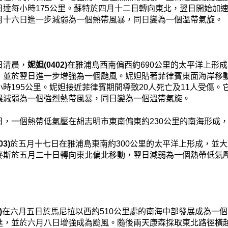
日達每小時175公里。蘇特於四月十二日轉向東北，翌日開始加
月十六日進一步減弱為一個熱帶風暴，同日變為一個溫帶氣旋。
日清晨，
妮妲(0402)
在雅浦島西南偏西約690公里的太平洋上形
，並於翌日進一步增強為一個颱風。妮妲貼著菲律賓東面海岸移
小時195公里。妮妲接近菲律賓期間導致20人死亡及11人受傷
晨減弱為一個強烈熱帶風暴，同日變為一個溫帶氣旋。
日，一個熱帶低氣壓在胡志明市東南偏東約230公里的南海形成
3)
於五月十七日在雅浦島東南約300公里的太平洋上形成，並
麥斯於五月二十日轉向東北偏北移動，翌日減弱為一個熱帶低氣
)
在六月五日於馬尼拉以西約510公里處的南海中部發展成為一
進，並於六月八日增強成為颱風。隨後兩天康森採取東北路徑橫