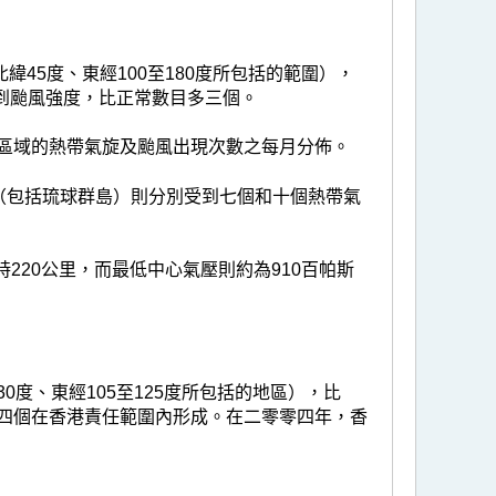
45度、東經100至180度所包括的範圍），
旋達到颱風強度，比正常數目多三個。
區域的熱帶氣旋及颱風出現次數之每月分佈。
（包括琉球群島）則分別受到七個和十個熱帶氣
220公里，而最低中心氣壓則約為910百帕斯
0度、東經105至125度所包括的地區），比
有四個在香港責任範圍內形成。在二零零四年，香