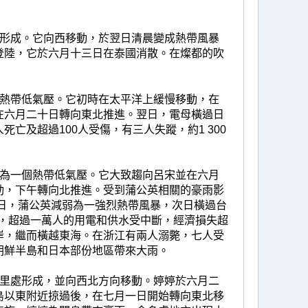
處形成。它向西移動，於翌日清晨變成熱帶風暴
登陸，它於六月十三日在泰國消散。在燦都的吹
個熱帶低氣壓。它初時在太平洋上緩慢移動，在
在六月二十日轉向東北推進。翌日，電母橫過日
亡及超過100人受傷，有三人失蹤，約1 300
成為一個熱帶低氣壓。它大致趨向呂宋並在六月
動，下午轉向北推進。受到蒲公英相關的豪雨影
一日，蒲公英減弱為一強烈熱帶風暴，次日橫過台
蹤，超過一萬人的用電和供水受中斷，經濟損失超
岸，繼而橫越東海。在浙江有兩人溺斃，七人受
朝鮮半島和日本部份地區帶來大雨。
公里處形成，並向西北方向移動。婷婷於六月二
島以東附近掠過後，在七月一日開始轉向東北移