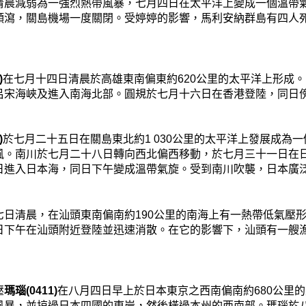
清晨減弱為一強烈熱帶風暴，七月四日在太平洋上變成一個溫帶
傾瀉，關島機場一度關閉。受婷婷的影響，馬利安納群島有四人
)
在七月十四日清晨於高雄東南偏東約620公里的太平洋上形成
呂宋海峽及進入南海北部。圓規於七月十六日在香港登陸，同日
)
於七月二十五日在關島東北約1 030公里的太平洋上發展成為
風。南川於七月二十八日轉向西北偏西移動，於七月三十一日在
日進入日本海，同日下午變成溫帶氣旋。受到南川吹襲，日本廣泛
七日清晨，在汕頭東南偏南約190公里的南海上有一熱帶低氣壓
日下午在汕頭附近登陸並迅速消散。在它的影響下，汕頭有一艘漁
壓
瑪瑙(0411)
在八月四日早上於日本東京之西南偏南約680公里
風暴，並掠過日本四國的東岸，然後橫過本州的西南部。瑪瑙於