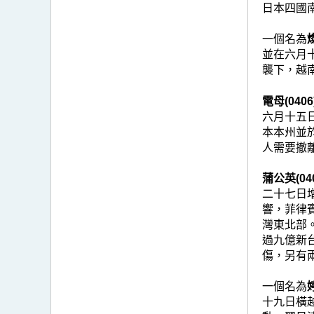
日本四國
一個名為
燦
並在六月
襲下，越
電母(0406
六月十五
本本州並
人需要撤離
蒲公英(040
二十七日
響，菲律
灣東北部
過九億新
傷，另有
一個名為
婷
十九日橫