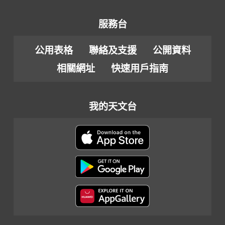
服務台
公用表格
聯絡及支援
公開資料
相關網址
快速用戶指南
我的天文台