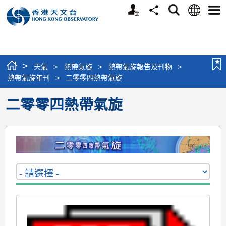
個
語
搜
分
選
人
言
尋
享
單
版
網
站
>
天氣
>
熱帶氣旋
>
熱帶氣旋報告及刊物
>
熱帶氣旋年刊
>
二零零四熱帶氣旋
二零零四熱帶氣旋