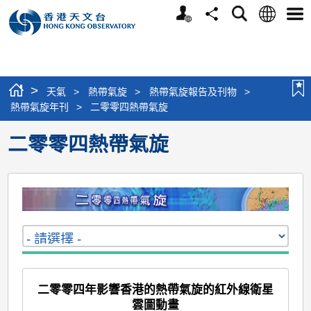
個
語
搜
分
選
人
言
尋
享
單
版
網
站
>
天氣
>
熱帶氣旋
>
熱帶氣旋報告及刊物
>
熱帶氣旋年刊
>
二零零四熱帶氣旋
二零零四熱帶氣旋
二零零四年影響香港的熱帶氣旋的紅外線衛星
雲圖動畫