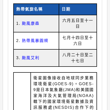
熱帶氣旋名稱
日期
六月五日至十一
1.
颱風康森
日
七月十四日至十
2.
熱帶風暴圓規
六日
八月二十日至二
3.
颱風艾利
十七日
衛星圖像接收自地球同步業務
環境衛星(GOES-9)。GOES-
9是日本氣象廳(JMA)和美國國
家海洋及大氣管理局(NOAA)
轄下的國家環境衛星數據及資
訊服務處(NESDIS)合作下的