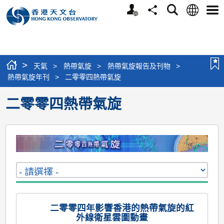
個
語
搜
分
選
人
言
尋
享
單
版
網
站
>
天氣
>
熱帶氣旋
>
熱帶氣旋報告及刊物
>
熱帶氣旋年刊
>
二零零四熱帶氣旋
二零零四熱帶氣旋
二零零四年影響香港的熱帶氣旋的紅
外線衛星雲圖動畫