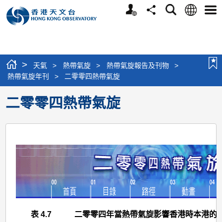
個
語
搜
分
選
人
言
尋
享
單
版
網
站
>
天氣
>
熱帶氣旋
>
熱帶氣旋報告及刊物
>
熱帶氣旋年刊
>
二零零四熱帶氣旋
二零零四熱帶氣旋
表 4.7
二零零四年當熱帶氣旋影響香港時本港的