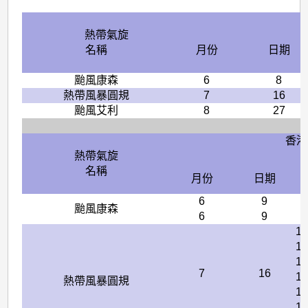
熱帶氣旋
名稱
月份
日期
颱風康森
6
8
熱帶風暴圓規
7
16
颱風艾利
8
27
香港
熱帶氣旋
名稱
月份
日期
6
9
颱風康森
6
9
13
14
14
7
16
14
熱帶風暴圓規
15
15