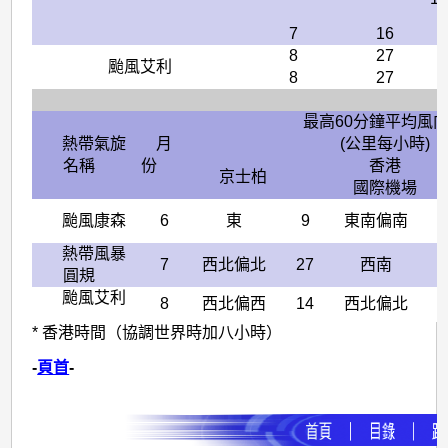
7
16
8
27
颱風艾利
8
27
最高60分鐘平均風
熱帶氣旋
月
(公里每小時)
名稱
份
香港
京士柏
國際機場
颱風康森
6
東
9
東南偏南
1
熱帶風暴
7
西北偏北
27
西南
5
圓規
颱風艾利
8
西北偏西
14
西北偏北
3
* 香港時間（協調世界時加八小時）
-
頁首
-