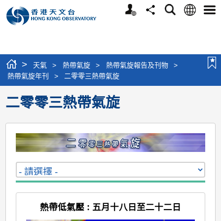
個
語
搜
分
選
人
言
尋
享
單
版
網
站
>
天氣
>
熱帶氣旋
>
熱帶氣旋報告及刊物
>
熱帶氣旋年刊
>
二零零三熱帶氣旋
二零零三熱帶氣旋
熱帶低氣壓 : 五月十八日至二十二日