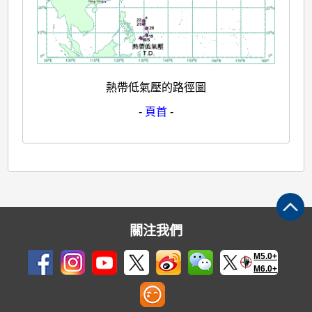
熱帶低氣壓的路徑圖
-
頁首
-
關注我們
M5.0+
M6.0+