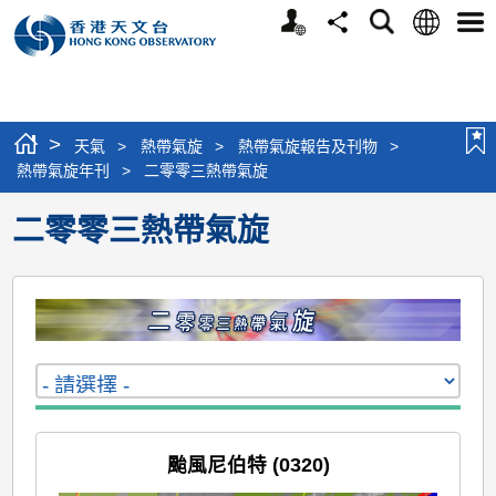
個
語
搜
分
選
人
言
尋
享
單
版
網
站
>
天氣
>
熱帶氣旋
>
熱帶氣旋報告及刊物
>
熱帶氣旋年刊
>
二零零三熱帶氣旋
二零零三熱帶氣旋
颱風尼伯特 (0320)