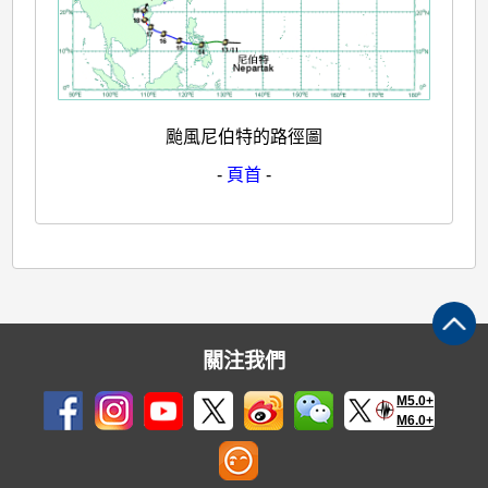
颱風尼伯特的路徑圖
-
頁首
-
關注我們
M5.0+
M6.0+