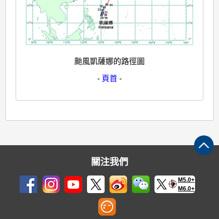
颱風凱薩娜的路徑圖
-
頁首
-
關注我們
M5.0+
M6.0+