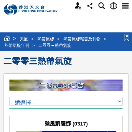
個
語
搜
分
選
人
言
尋
享
單
版
網
站
>
天氣
>
熱帶氣旋
>
熱帶氣旋報告及刊物
>
熱帶氣旋年刊
>
二零零三熱帶氣旋
二零零三熱帶氣旋
颱風凱薩娜 (0317)