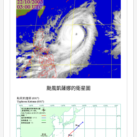
颱風凱薩娜的衛星圖