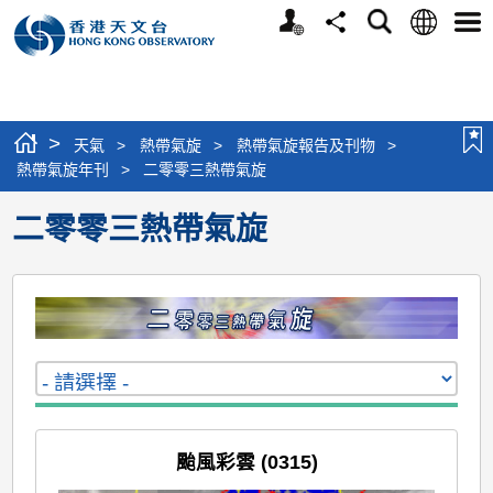
個
語
搜
分
選
人
言
尋
享
單
版
網
站
>
天氣
>
熱帶氣旋
>
熱帶氣旋報告及刊物
>
熱帶氣旋年刊
>
二零零三熱帶氣旋
二零零三熱帶氣旋
颱風彩雲 (0315)