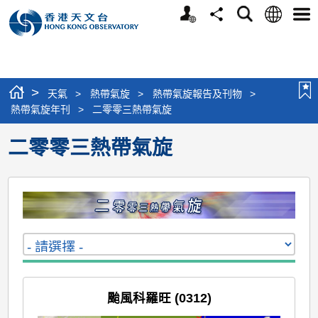
個
語
搜
分
選
人
言
尋
享
單
版
網
站
>
天氣
>
熱帶氣旋
>
熱帶氣旋報告及刊物
>
熱帶氣旋年刊
>
二零零三熱帶氣旋
二零零三熱帶氣旋
颱風科羅旺 (0312)