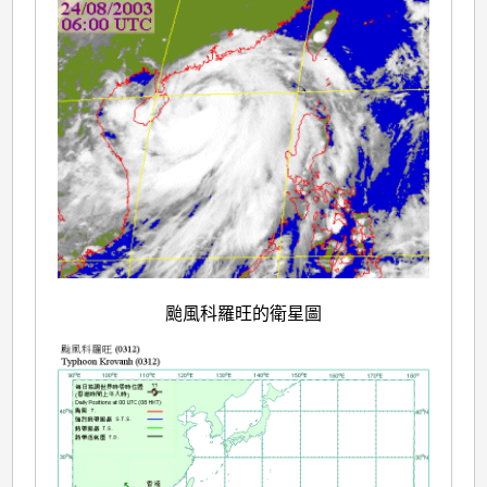
颱風科羅旺的衛星圖