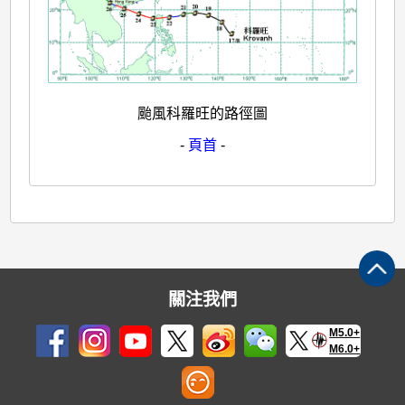
颱風科羅旺的路徑圖
-
頁首
-
關注我們
M5.0+
M6.0+