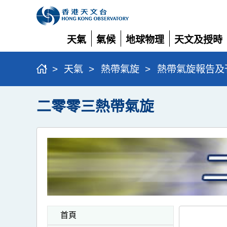
天氣
氣候
地球物理
天文及授時
展
展
展
展
開
開
開
開
>
天氣
>
熱帶氣旋
>
熱帶氣旋報告及
二零零三熱帶氣旋
首頁