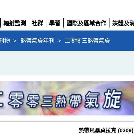
輻射監測
社群
學習
國際及區域合作
媒體及
展
展
展
展
展
開
開
開
開
開
刊物
>
熱帶氣旋年刊
>
二零零三熱帶氣旋
熱帶風暴莫拉克 (0309)