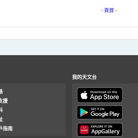
-
頁首
-
我的天文台
格
支援
料
址
戶指南