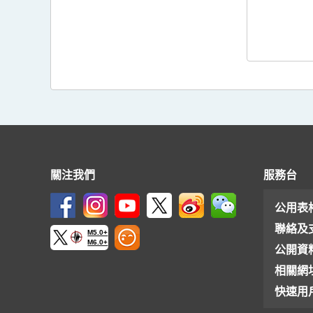
關注我們
服務台
公用表
聯絡及
M5.0+
M6.0+
公開資
相關網
快速用