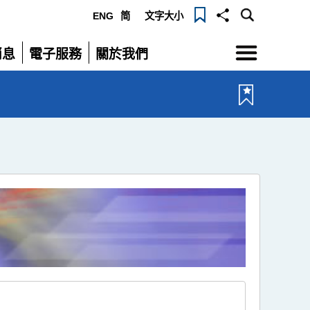
ENG
简
文字大小
選
消息
電子服務
關於我們
單
展
展
開
開