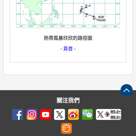
熱帶風暴欣欣的路徑圖
-
頁首
-
關注我們
M5.0+
M6.0+