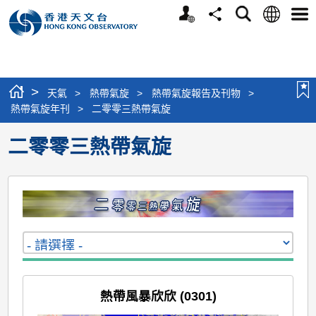
個
語
搜
分
選
人
言
尋
享
單
版
網
站
>
天氣
>
熱帶氣旋
>
熱帶氣旋報告及刊物
>
熱帶氣旋年刊
>
二零零三熱帶氣旋
二零零三熱帶氣旋
熱帶風暴欣欣 (0301)