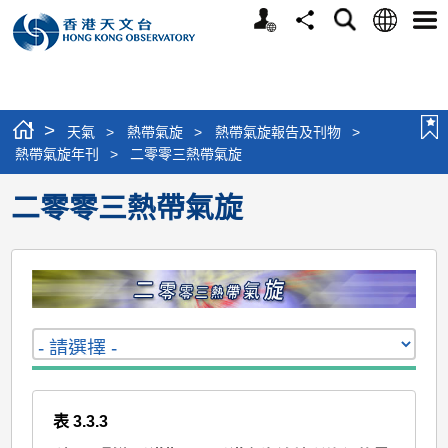
個
語
搜
分
選
人
言
尋
享
單
版
網
站
>
天氣
>
熱帶氣旋
>
熱帶氣旋報告及刊物
>
熱帶氣旋年刊
>
二零零三熱帶氣旋
二零零三熱帶氣旋
表 3.3.3