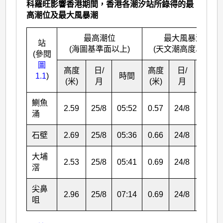
科羅旺影響香港期間，香港各潮汐站所錄得的最
高潮位及最大風暴潮
最高潮位
最大風暴潮
站
(海圖基準面以上)
(天文潮高度以上)
(參閱
圖
高度
日/
高度
日/
1.1
)
時間
時間
(米)
月
(米)
月
鰂魚
2.59
25/8
05:52
0.57
24/8
18:09
涌
石壁
2.69
25/8
05:36
0.66
24/8
22:53
大埔
2.53
25/8
05:41
0.69
24/8
15:10
滘
尖鼻
2.96
25/8
07:14
0.69
24/8
16:59
咀