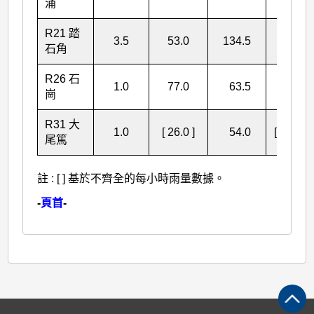
涌
R21 踏
3.5
53.0
134.5
191.0
石角
R26 石
1.0
77.0
63.5
141.5
崗
R31 大
1.0
[ 26.0 ]
54.0
[ 81.0 ]
尾篤
註 : [ ] 基於不齊全的每小時雨量數據。
-
頁首
-