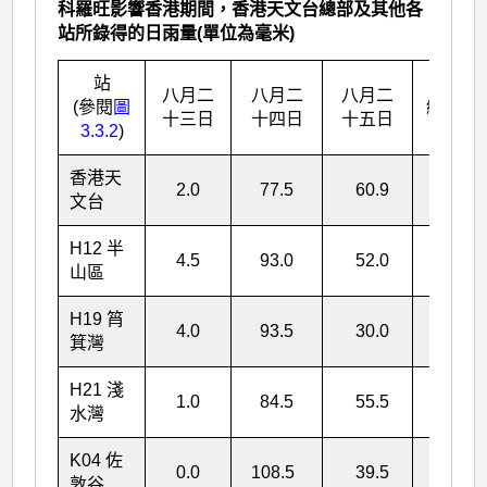
科羅旺影響香港期間，香港天文台總部及其他各
站所錄得的日雨量(單位為毫米)
站
八月二
八月二
八月二
(參閱
圖
總雨量
十三日
十四日
十五日
3.3.2
)
香港天
2.0
77.5
60.9
140.4
文台
H12 半
4.5
93.0
52.0
49.5
山區
H19 筲
4.0
93.5
30.0
127.5
箕灣
H21 淺
1.0
84.5
55.5
141.0
水灣
K04 佐
0.0
108.5
39.5
148.0
敦谷