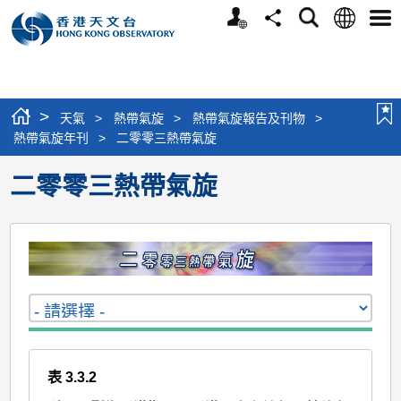
個
語
搜
分
選
人
言
尋
享
單
版
網
站
>
天氣
>
熱帶氣旋
>
熱帶氣旋報告及刊物
>
熱帶氣旋年刊
>
二零零三熱帶氣旋
二零零三熱帶氣旋
表 3.3.2