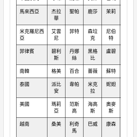
馬來西亞
杰拉
聖帕
鹿莎
茉莉
苗柏
華
米克羅尼西
艾雲
菲特
森垃
尼伯
南瑪
亞
尼
克
特
都
菲律賓
碧利
丹娜
黑格
盧碧
塔拉
斯
絲
比
斯
南韓
格美
百合
薔薇
蘇特
奧鹿
泰國
派比
韋帕
米克
妮妲
玫瑰
安
拉
美國
瑪莉
范斯
海高
奧麥
洛克
亞
高
斯
斯
越南
桑美
利奇
巴威
康森
桑卡
馬