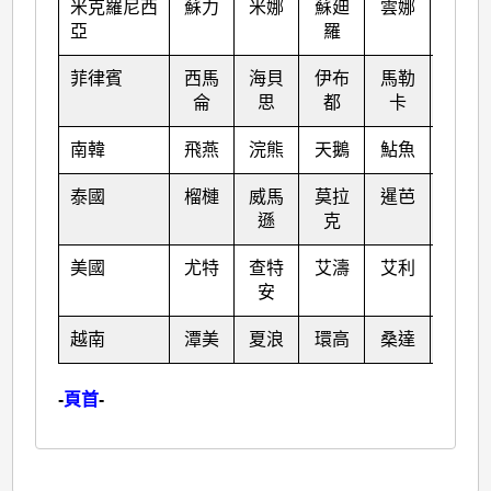
米克羅尼西
蘇力
米娜
蘇廸
雲娜
古超
亞
羅
菲律賓
西馬
海貝
伊布
馬勒
泰利
侖
思
都
卡
南韓
飛燕
浣熊
天鵝
鮎魚
彩蝶
泰國
榴槤
威馬
莫拉
暹芭
卡努
遜
克
美國
尤特
查特
艾濤
艾利
韋森
安
特
越南
潭美
夏浪
環高
桑達
蘇拉
-
頁首
-