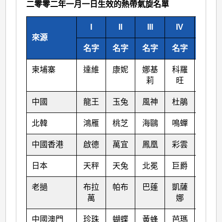
二零零二年一月一日生效的熱帶氣旋名單
I
II
III
IV
V
來源
名字
名字
名字
名字
名字
柬埔寨
達維
康妮
娜基
科羅
莎莉
莉
旺
嘉
中國
龍王
玉兔
風神
杜鵑
海馬
北韓
鴻雁
桃芝
海鷗
鳴蟬
米雷
中國香港
啟德
萬宜
鳳凰
彩雲
馬鞍
日本
天秤
天兔
北冕
巨爵
蝎虎
老撾
布拉
帕布
巴蓬
凱薩
洛坦
萬
娜
中國澳門
珍珠
蝴蝶
黃蜂
芭瑪
梅花