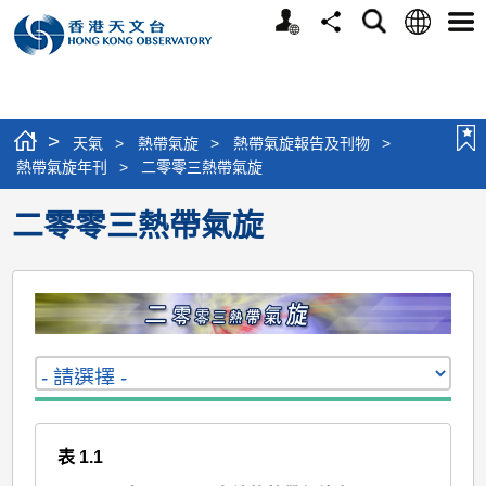
個
語
搜
分
選
人
言
尋
享
單
版
網
站
>
天氣
>
熱帶氣旋
>
熱帶氣旋報告及刊物
>
熱帶氣旋年刊
>
二零零三熱帶氣旋
二零零三熱帶氣旋
表 1.1