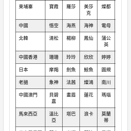
柬埔寨
寶霞
羅莎
美莎
燦都
納沙
克
中國
悟空
海燕
海神
電母
海棠
北韓
清松
楊柳
鳳仙
蒲公
尼格
英
中國香港
珊珊
玲玲
欣欣
婷婷
榕樹
日本
摩羯
劍魚
鯨魚
圓規
天鷹
老撾
象神
法茜
燦鴻
南川
麥莎
中國澳門
貝碧
畫眉
蓮花
瑪瑙
珊瑚
嘉
馬來西亞
溫比
塔巴
浪卡
莫蘭
瑪娃
亞
蒂