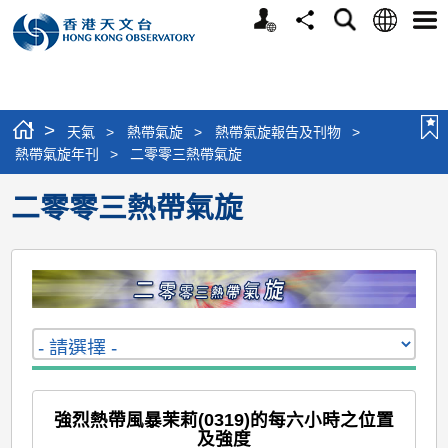
個
語
搜
分
選
人
言
尋
享
單
版
網
站
>
天氣
>
熱帶氣旋
>
熱帶氣旋報告及刊物
>
熱帶氣旋年刊
>
二零零三熱帶氣旋
二零零三熱帶氣旋
強烈熱帶風暴茉莉(0319)的每六小時之位置
及強度