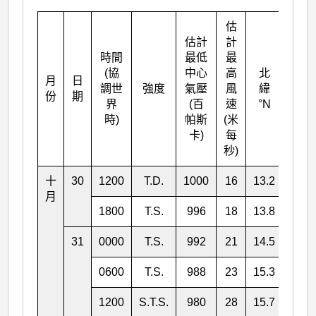
估
估計
計
時間
最低
最
(協
中心
高
北
月
日
東經
調世
強度
氣壓
風
緯
份
期
°E
界
(百
速
°N
時)
帕斯
(米
卡)
每
秒)
十
30
1200
T.D.
1000
16
13.2
128.
月
1800
T.S.
996
18
13.8
127.
31
0000
T.S.
992
21
14.5
126.
0600
T.S.
988
23
15.3
124.
1200
S.T.S.
980
28
15.7
123.