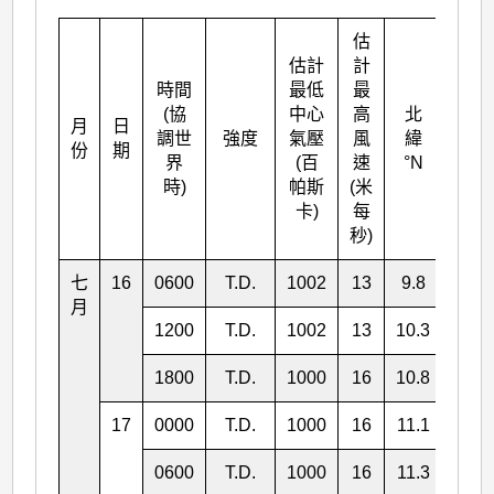
估
估計
計
時間
最低
最
(協
中心
高
北
月
日
東經
調世
強度
氣壓
風
緯
份
期
°E
界
(百
速
°N
時)
帕斯
(米
卡)
每
秒)
七
16
0600
T.D.
1002
13
9.8
129.
月
1200
T.D.
1002
13
10.3
128.
1800
T.D.
1000
16
10.8
127.
17
0000
T.D.
1000
16
11.1
125.
0600
T.D.
1000
16
11.3
124.