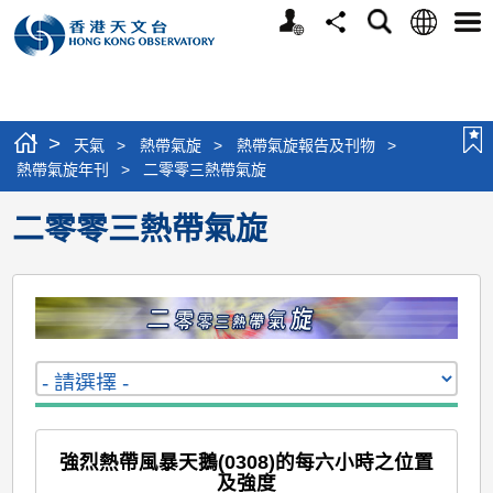
個
語
搜
分
選
人
言
尋
享
單
版
網
站
>
天氣
>
熱帶氣旋
>
熱帶氣旋報告及刊物
>
熱帶氣旋年刊
>
二零零三熱帶氣旋
二零零三熱帶氣旋
強烈熱帶風暴天鵝(0308)的每六小時之位置
及強度